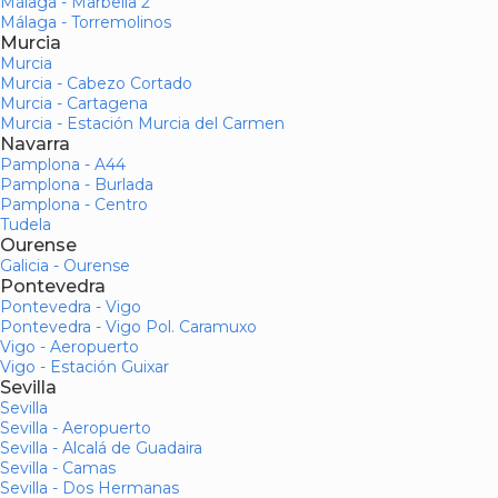
Málaga - Marbella 2
Málaga - Torremolinos
Murcia
Murcia
Murcia - Cabezo Cortado
Murcia - Cartagena
Murcia - Estación Murcia del Carmen
Navarra
Pamplona - A44
Pamplona - Burlada
Pamplona - Centro
Tudela
Ourense
Galicia - Ourense
Pontevedra
Pontevedra - Vigo
Pontevedra - Vigo Pol. Caramuxo
Vigo - Aeropuerto
Vigo - Estación Guixar
Sevilla
Sevilla
Sevilla - Aeropuerto
Sevilla - Alcalá de Guadaira
Sevilla - Camas
Sevilla - Dos Hermanas