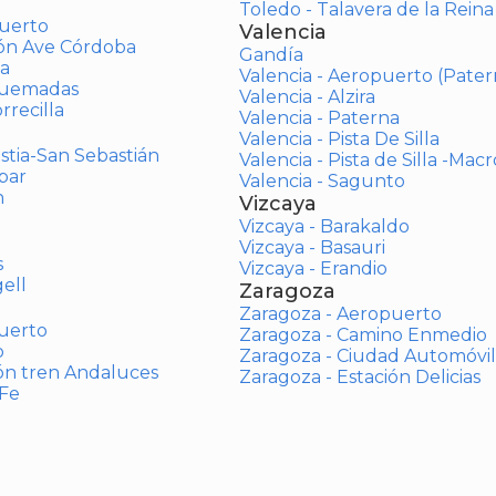
Toledo - Talavera de la Reina
uerto
Valencia
ión Ave Córdoba
Gandía
a
Valencia - Aeropuerto (Pater
Quemadas
Valencia - Alzira
rrecilla
Valencia - Paterna
Valencia - Pista De Silla
stia-San Sebastián
Valencia - Pista de Silla -Mac
bar
Valencia - Sagunto
n
Vizcaya
Vizcaya - Barakaldo
Vizcaya - Basauri
s
Vizcaya - Erandio
ell
Zaragoza
Zaragoza - Aeropuerto
uerto
Zaragoza - Camino Enmedio
o
Zaragoza - Ciudad Automóvil
ón tren Andaluces
Zaragoza - Estación Delicias
 Fe