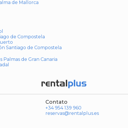
Palma de Mallorca
ol
tiago de Compostela
puerto
ión Santiago de Compostela
Las Palmas de Gran Canaria
adal
Contato
+34 954 139 960
reservas@rentalplus.es