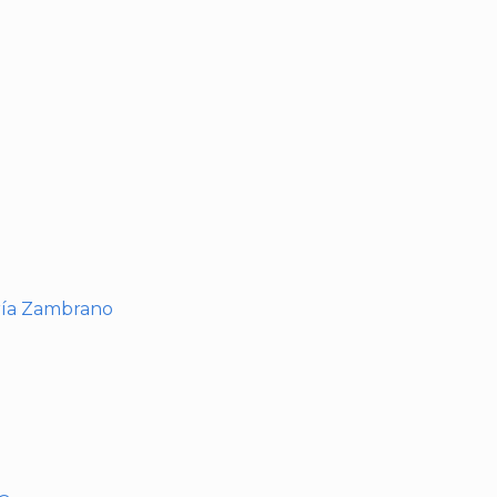
I
ría Zambrano