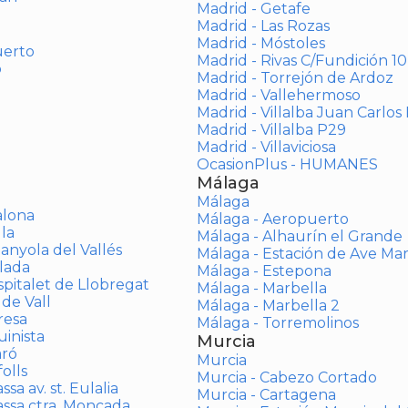
Madrid - Getafe
Madrid - Las Rozas
Madrid - Móstoles
uerto
Madrid - Rivas C/Fundición 10
o
Madrid - Torrejón de Ardoz
Madrid - Vallehermoso
Madrid - Villalba Juan Carlos 
Madrid - Villalba P29
Madrid - Villaviciosa
OcasionPlus - HUMANES
Málaga
Málaga
alona
Málaga - Aeropuerto
la
Málaga - Alhaurín el Grande
anyola del Vallés
Málaga - Estación de Ave Ma
lada
Málaga - Estepona
spitalet de Llobregat
Málaga - Marbella
 de Vall
Málaga - Marbella 2
resa
Málaga - Torremolinos
inista
Murcia
aró
Murcia
olls
Murcia - Cabezo Cortado
sa av. st. Eulalia
Murcia - Cartagena
assa ctra. Moncada