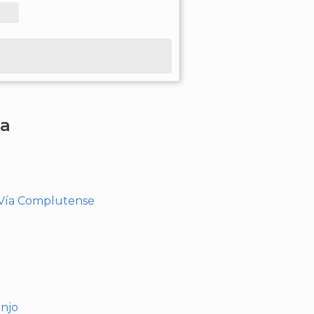
ha
- Vía Complutense
anjo