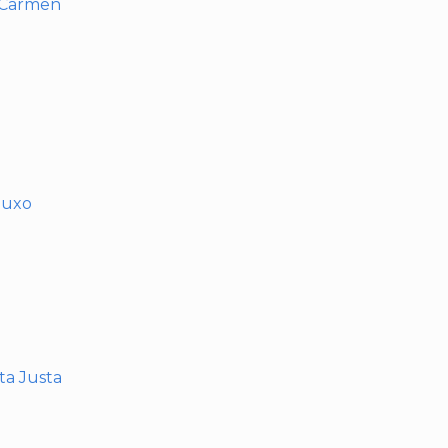
l Carmen
muxo
nta Justa