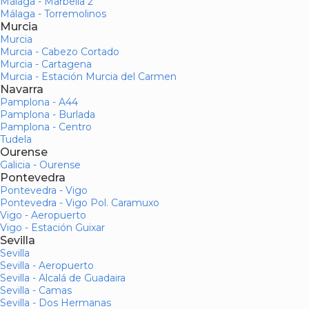
Málaga - Marbella 2
Málaga - Torremolinos
Murcia
Murcia
Murcia - Cabezo Cortado
Murcia - Cartagena
Murcia - Estación Murcia del Carmen
Navarra
Pamplona - A44
Pamplona - Burlada
Pamplona - Centro
Tudela
Ourense
Galicia - Ourense
Pontevedra
Pontevedra - Vigo
Pontevedra - Vigo Pol. Caramuxo
Vigo - Aeropuerto
Vigo - Estación Guixar
Sevilla
Sevilla
Sevilla - Aeropuerto
Sevilla - Alcalá de Guadaira
Sevilla - Camas
Sevilla - Dos Hermanas