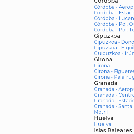
Córdoba
Córdoba - Aerop
Córdoba - Estac
Córdoba - Lucen
Córdoba - Pol. 
Córdoba - Pol. To
Gipuzkoa
Gipuzkoa - Dono
Gipuzkoa - Elgoi
Guipuzkoa - Irú
Girona
Girona
Girona - Figuere
Girona - Palafrug
Granada
Granada - Aerop
Granada - Centr
Granada - Estaci
Granada - Santa
Motril
Huelva
Huelva
Islas Baleares