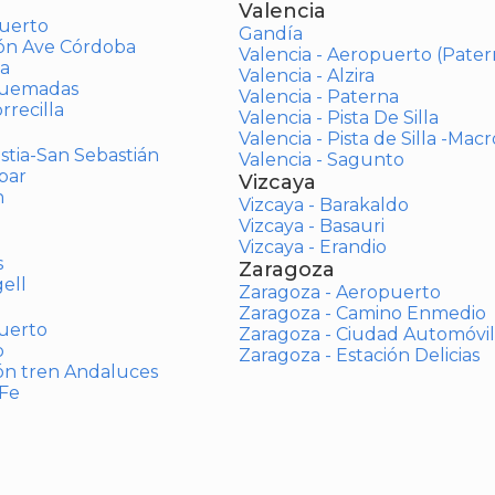
Valencia
uerto
Gandía
ión Ave Córdoba
Valencia - Aeropuerto (Pater
a
Valencia - Alzira
Quemadas
Valencia - Paterna
rrecilla
Valencia - Pista De Silla
Valencia - Pista de Silla -Mac
stia-San Sebastián
Valencia - Sagunto
bar
Vizcaya
n
Vizcaya - Barakaldo
Vizcaya - Basauri
Vizcaya - Erandio
s
Zaragoza
ell
Zaragoza - Aeropuerto
Zaragoza - Camino Enmedio
uerto
Zaragoza - Ciudad Automóvil
o
Zaragoza - Estación Delicias
ón tren Andaluces
 Fe