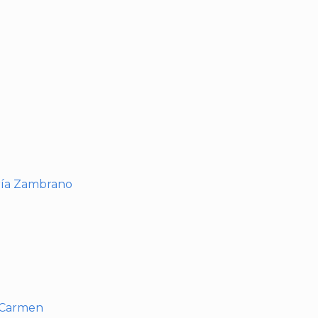
I
ría Zambrano
l Carmen