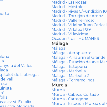
Madrid - Las Rozas
Madrid - Móstoles
Madrid - Rivas C/Fundición 10
uerto
Madrid - Torrejón de Ardoz
o
Madrid - Vallehermoso
Madrid - Villalba Juan Carlos 
Madrid - Villalba P29
Madrid - Villaviciosa
OcasionPlus - HUMANES
Málaga
Málaga
Málaga - Aeropuerto
alona
Málaga - Alhaurín el Grande
la
Málaga - Estación de Ave Ma
anyola del Vallés
Málaga - Estepona
lada
Málaga - Marbella
spitalet de Llobregat
Málaga - Marbella 2
 de Vall
Málaga - Torremolinos
resa
Murcia
inista
Murcia
aró
Murcia - Cabezo Cortado
olls
Murcia - Cartagena
sa av. st. Eulalia
Murcia - Estación Murcia de
assa ctra. Moncada