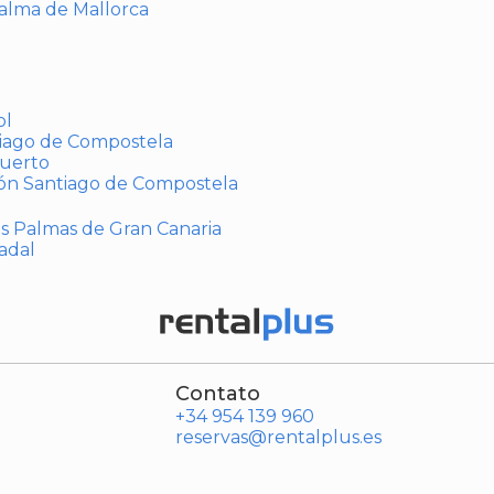
Palma de Mallorca
ol
tiago de Compostela
puerto
ión Santiago de Compostela
Las Palmas de Gran Canaria
adal
Contato
+34 954 139 960
reservas@rentalplus.es