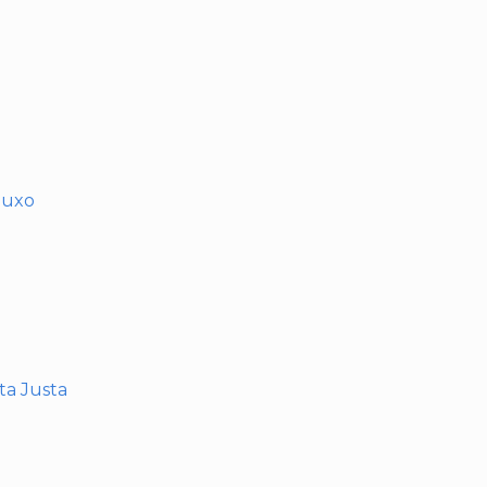
muxo
nta Justa