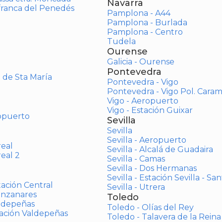
Navarra
afranca del Penedés
Pamplona - A44
Pamplona - Burlada
Pamplona - Centro
Tudela
Ourense
Galicia - Ourense
Pontevedra
o de Sta María
Pontevedra - Vigo
Pontevedra - Vigo Pol. Cara
Vigo - Aeropuerto
Vigo - Estación Guixar
opuerto
Sevilla
Sevilla
Sevilla - Aeropuerto
real
Sevilla - Alcalá de Guadaira
real 2
Sevilla - Camas
Sevilla - Dos Hermanas
Sevilla - Estación Sevilla - Sa
tación Central
Sevilla - Utrera
anzanares
Toledo
aldepeñas
Toledo - Olías del Rey
tación Valdepeñas
Toledo - Talavera de la Reina