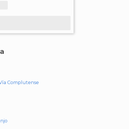
ha
- Vía Complutense
anjo