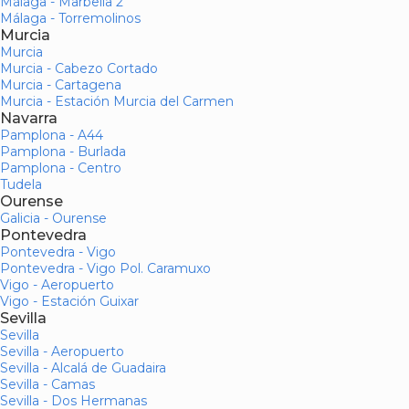
Málaga - Marbella 2
Málaga - Torremolinos
Murcia
Murcia
Murcia - Cabezo Cortado
Murcia - Cartagena
Murcia - Estación Murcia del Carmen
Navarra
Pamplona - A44
Pamplona - Burlada
Pamplona - Centro
Tudela
Ourense
Galicia - Ourense
Pontevedra
Pontevedra - Vigo
Pontevedra - Vigo Pol. Caramuxo
Vigo - Aeropuerto
Vigo - Estación Guixar
Sevilla
Sevilla
Sevilla - Aeropuerto
Sevilla - Alcalá de Guadaira
Sevilla - Camas
Sevilla - Dos Hermanas