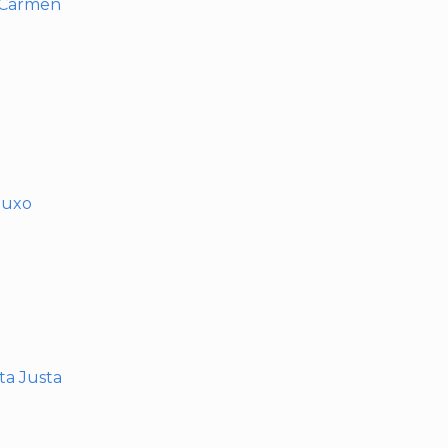
l Carmen
muxo
nta Justa