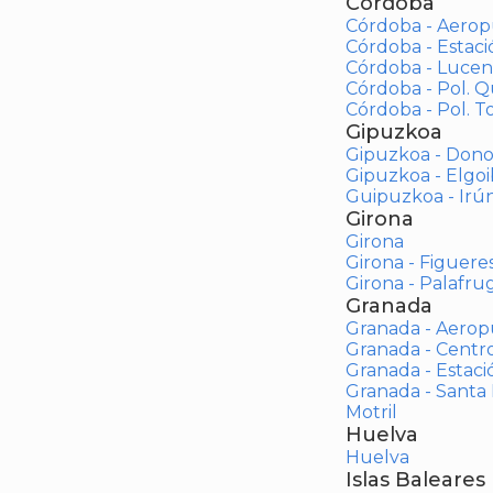
Córdoba
Córdoba - Aerop
Córdoba - Estac
Córdoba - Lucen
Córdoba - Pol. 
Córdoba - Pol. To
Gipuzkoa
Gipuzkoa - Dono
Gipuzkoa - Elgoi
Guipuzkoa - Irú
Girona
Girona
Girona - Figuere
Girona - Palafrug
Granada
Granada - Aerop
Granada - Centr
Granada - Estaci
Granada - Santa
Motril
Huelva
Huelva
Islas Baleares