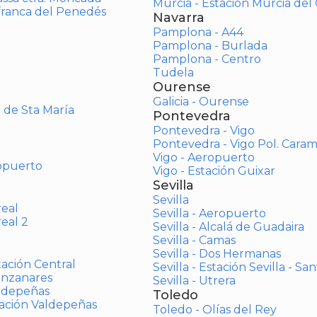
Murcia - Estación Murcia de
afranca del Penedés
Navarra
Pamplona - A44
Pamplona - Burlada
Pamplona - Centro
Tudela
Ourense
Galicia - Ourense
o de Sta María
Pontevedra
Pontevedra - Vigo
Pontevedra - Vigo Pol. Cara
Vigo - Aeropuerto
opuerto
Vigo - Estación Guixar
Sevilla
Sevilla
real
Sevilla - Aeropuerto
real 2
Sevilla - Alcalá de Guadaira
Sevilla - Camas
Sevilla - Dos Hermanas
tación Central
Sevilla - Estación Sevilla - Sa
anzanares
Sevilla - Utrera
aldepeñas
Toledo
tación Valdepeñas
Toledo - Olías del Rey