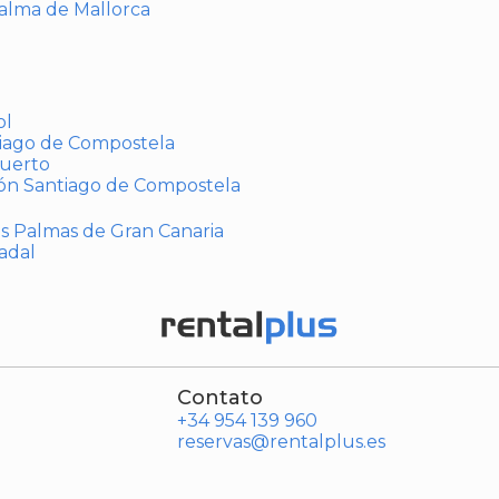
Palma de Mallorca
ol
tiago de Compostela
puerto
ión Santiago de Compostela
Las Palmas de Gran Canaria
adal
Contato
+34 954 139 960
reservas@rentalplus.es