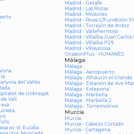
Madrid - Getafe
Madrid - Las Rozas
Madrid - Móstoles
uerto
Madrid - Rivas C/Fundición 10
o
Madrid - Torrejón de Ardoz
Madrid - Vallehermoso
Madrid - Villalba Juan Carlos 
Madrid - Villalba P29
Madrid - Villaviciosa
OcasionPlus - HUMANES
Málaga
Málaga
alona
Málaga - Aeropuerto
la
Málaga - Alhaurín el Grande
anyola del Vallés
Málaga - Estación de Ave Ma
lada
Málaga - Estepona
spitalet de Llobregat
Málaga - Marbella
 de Vall
Málaga - Marbella 2
resa
Málaga - Torremolinos
inista
Murcia
aró
Murcia
olls
Murcia - Cabezo Cortado
sa av. st. Eulalia
Murcia - Cartagena
assa ctra. Moncada