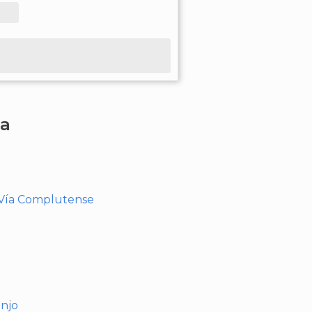
ha
- Vía Complutense
anjo