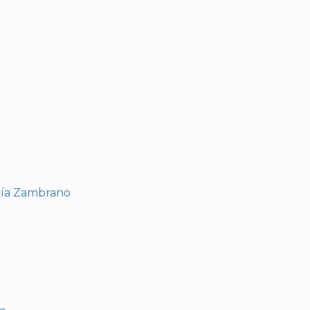
I
ría Zambrano