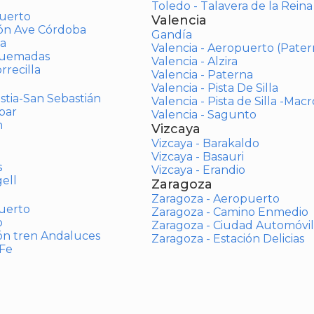
Toledo - Talavera de la Reina
uerto
Valencia
ión Ave Córdoba
Gandía
a
Valencia - Aeropuerto (Pater
Quemadas
Valencia - Alzira
rrecilla
Valencia - Paterna
Valencia - Pista De Silla
stia-San Sebastián
Valencia - Pista de Silla -Mac
bar
Valencia - Sagunto
n
Vizcaya
Vizcaya - Barakaldo
Vizcaya - Basauri
s
Vizcaya - Erandio
ell
Zaragoza
Zaragoza - Aeropuerto
uerto
Zaragoza - Camino Enmedio
o
Zaragoza - Ciudad Automóvil
ón tren Andaluces
Zaragoza - Estación Delicias
 Fe