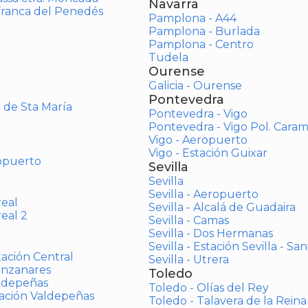
Navarra
afranca del Penedés
Pamplona - A44
Pamplona - Burlada
Pamplona - Centro
Tudela
Ourense
Galicia - Ourense
Pontevedra
o de Sta María
Pontevedra - Vigo
Pontevedra - Vigo Pol. Cara
Vigo - Aeropuerto
Vigo - Estación Guixar
opuerto
Sevilla
Sevilla
Sevilla - Aeropuerto
real
Sevilla - Alcalá de Guadaira
real 2
Sevilla - Camas
Sevilla - Dos Hermanas
Sevilla - Estación Sevilla - Sa
tación Central
Sevilla - Utrera
anzanares
Toledo
aldepeñas
Toledo - Olías del Rey
tación Valdepeñas
Toledo - Talavera de la Reina