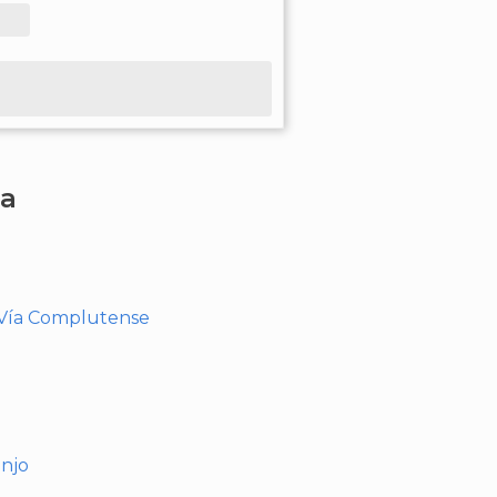
ha
- Vía Complutense
anjo