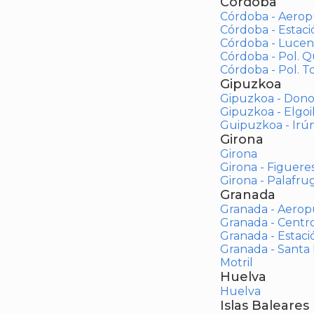
Córdoba
Córdoba - Aerop
Córdoba - Estac
Córdoba - Lucen
Córdoba - Pol. 
Córdoba - Pol. To
Gipuzkoa
Gipuzkoa - Dono
Gipuzkoa - Elgoi
Guipuzkoa - Irú
Girona
Girona
Girona - Figuere
Girona - Palafrug
Granada
Granada - Aerop
Granada - Centr
Granada - Estaci
Granada - Santa
Motril
Huelva
Huelva
Islas Baleares