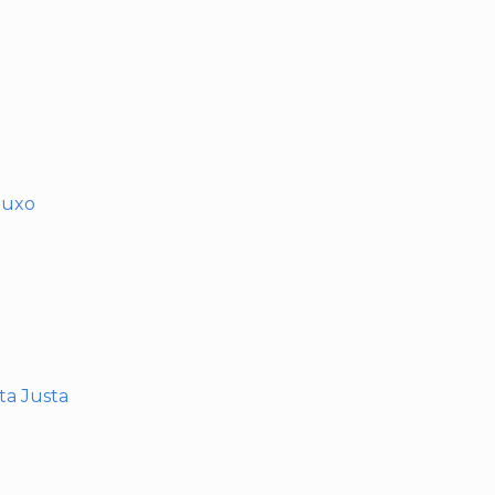
muxo
nta Justa