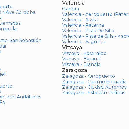
Valencia
uerto
Gandía
ión Ave Córdoba
Valencia - Aeropuerto (Pater
a
Valencia - Alzira
Quemadas
Valencia - Paterna
rrecilla
Valencia - Pista De Silla
Valencia - Pista de Silla -Mac
stia-San Sebastián
Valencia - Sagunto
bar
Vizcaya
n
Vizcaya - Barakaldo
Vizcaya - Basauri
Vizcaya - Erandio
s
Zaragoza
ell
Zaragoza - Aeropuerto
Zaragoza - Camino Enmedio
uerto
Zaragoza - Ciudad Automóvil
o
Zaragoza - Estación Delicias
ón tren Andaluces
 Fe