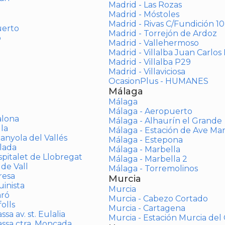
Madrid - Las Rozas
Madrid - Móstoles
Madrid - Rivas C/Fundición 10
uerto
Madrid - Torrejón de Ardoz
o
Madrid - Vallehermoso
Madrid - Villalba Juan Carlos 
Madrid - Villalba P29
Madrid - Villaviciosa
OcasionPlus - HUMANES
Málaga
Málaga
Málaga - Aeropuerto
alona
Málaga - Alhaurín el Grande
la
Málaga - Estación de Ave Ma
anyola del Vallés
Málaga - Estepona
lada
Málaga - Marbella
spitalet de Llobregat
Málaga - Marbella 2
 de Vall
Málaga - Torremolinos
resa
Murcia
inista
Murcia
aró
Murcia - Cabezo Cortado
olls
Murcia - Cartagena
sa av. st. Eulalia
Murcia - Estación Murcia de
assa ctra. Moncada