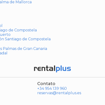
Palma de Mallorca
ol
tiago de Compostela
puerto
ión Santiago de Compostela
Las Palmas de Gran Canaria
adal
Contato
+34 954 139 960
reservas@rentalplus.es