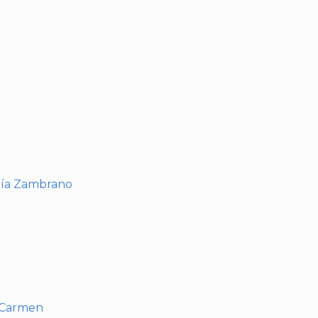
I
ría Zambrano
l Carmen