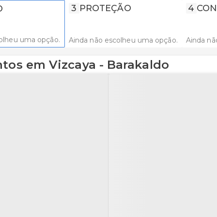
3
PROTEÇÃO
4
CON
O
olheu uma opção.
Ainda não escolheu uma opção.
Ainda nã
ntos em Vizcaya - Barakaldo