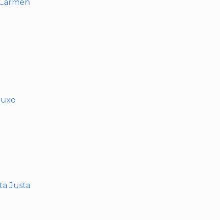
l Carmen
muxo
nta Justa