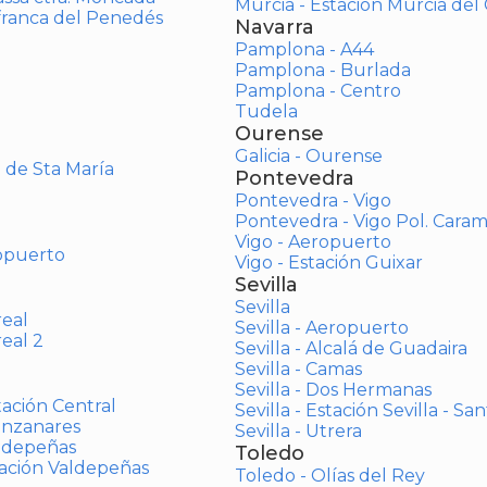
Murcia - Estación Murcia de
afranca del Penedés
Navarra
Pamplona - A44
Pamplona - Burlada
Pamplona - Centro
Tudela
Ourense
Galicia - Ourense
o de Sta María
Pontevedra
Pontevedra - Vigo
Pontevedra - Vigo Pol. Cara
Vigo - Aeropuerto
opuerto
Vigo - Estación Guixar
Sevilla
Sevilla
real
Sevilla - Aeropuerto
real 2
Sevilla - Alcalá de Guadaira
Sevilla - Camas
Sevilla - Dos Hermanas
tación Central
Sevilla - Estación Sevilla - Sa
anzanares
Sevilla - Utrera
aldepeñas
Toledo
tación Valdepeñas
Toledo - Olías del Rey