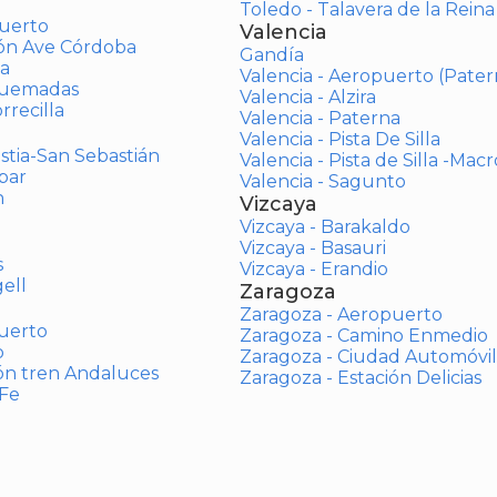
Toledo - Talavera de la Reina
uerto
Valencia
ión Ave Córdoba
Gandía
a
Valencia - Aeropuerto (Pater
Quemadas
Valencia - Alzira
rrecilla
Valencia - Paterna
Valencia - Pista De Silla
stia-San Sebastián
Valencia - Pista de Silla -Mac
bar
Valencia - Sagunto
n
Vizcaya
Vizcaya - Barakaldo
Vizcaya - Basauri
s
Vizcaya - Erandio
ell
Zaragoza
Zaragoza - Aeropuerto
uerto
Zaragoza - Camino Enmedio
o
Zaragoza - Ciudad Automóvil
ón tren Andaluces
Zaragoza - Estación Delicias
 Fe