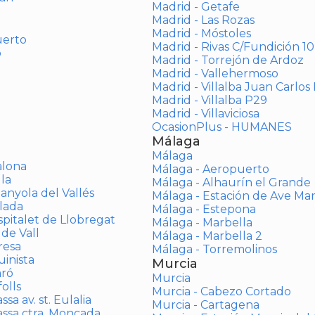
Madrid - Getafe
Madrid - Las Rozas
Madrid - Móstoles
uerto
Madrid - Rivas C/Fundición 10
o
Madrid - Torrejón de Ardoz
Madrid - Vallehermoso
Madrid - Villalba Juan Carlos 
Madrid - Villalba P29
Madrid - Villaviciosa
OcasionPlus - HUMANES
Málaga
Málaga
alona
Málaga - Aeropuerto
la
Málaga - Alhaurín el Grande
anyola del Vallés
Málaga - Estación de Ave Ma
lada
Málaga - Estepona
spitalet de Llobregat
Málaga - Marbella
 de Vall
Málaga - Marbella 2
resa
Málaga - Torremolinos
inista
Murcia
aró
Murcia
olls
Murcia - Cabezo Cortado
sa av. st. Eulalia
Murcia - Cartagena
assa ctra. Moncada