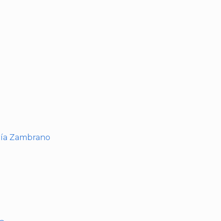
I
ría Zambrano