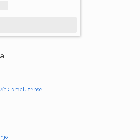
ha
- Vía Complutense
anjo