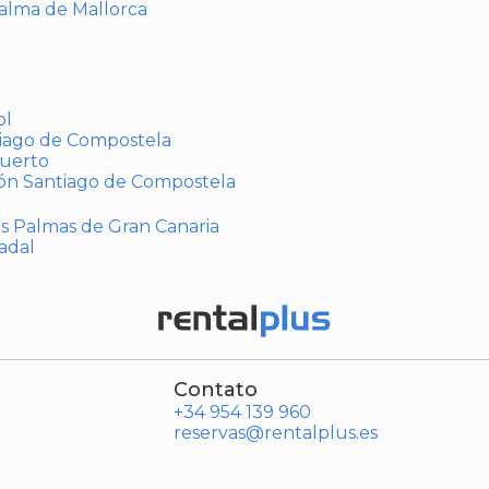
Palma de Mallorca
ol
tiago de Compostela
puerto
ión Santiago de Compostela
Las Palmas de Gran Canaria
adal
Contato
+34 954 139 960
reservas@rentalplus.es