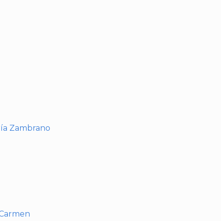
I
ría Zambrano
l Carmen