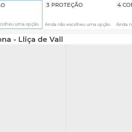
3
PROTEÇÃO
4
CO
LO
scolheu uma opção.
Ainda não escolheu uma opção.
Ainda 
a - Lliça de Vall