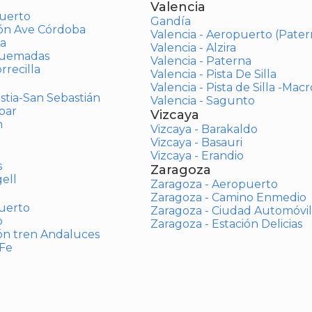
Valencia
uerto
Gandía
ión Ave Córdoba
Valencia - Aeropuerto (Pater
a
Valencia - Alzira
Quemadas
Valencia - Paterna
rrecilla
Valencia - Pista De Silla
Valencia - Pista de Silla -Mac
stia-San Sebastián
Valencia - Sagunto
bar
Vizcaya
n
Vizcaya - Barakaldo
Vizcaya - Basauri
Vizcaya - Erandio
s
Zaragoza
ell
Zaragoza - Aeropuerto
Zaragoza - Camino Enmedio
uerto
Zaragoza - Ciudad Automóvil
o
Zaragoza - Estación Delicias
ón tren Andaluces
 Fe