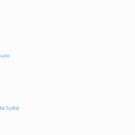
muxo
nta Justa