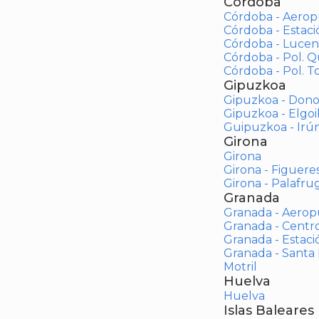
Córdoba
Córdoba - Aerop
Córdoba - Estac
Córdoba - Lucen
Córdoba - Pol. 
Córdoba - Pol. To
Gipuzkoa
Gipuzkoa - Dono
Gipuzkoa - Elgoi
Guipuzkoa - Irú
Girona
Girona
Girona - Figuere
Girona - Palafrug
Granada
Granada - Aerop
Granada - Centr
Granada - Estaci
Granada - Santa
Motril
Huelva
Huelva
Islas Baleares