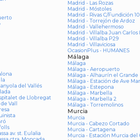
Madrid - Las Rozas
Madrid - Móstoles
Madrid - Rivas C/Fundición 10
uerto
Madrid - Torrejón de Ardoz
o
Madrid - Vallehermoso
Madrid - Villalba Juan Carlos 
Madrid - Villalba P29
Madrid - Villaviciosa
OcasionPlus - HUMANES
Málaga
Málaga
Málaga - Aeropuerto
alona
Málaga - Alhaurín el Grande
la
Málaga - Estación de Ave Ma
anyola del Vallés
Málaga - Estepona
lada
Málaga - Marbella
spitalet de Llobregat
Málaga - Marbella 2
 de Vall
Málaga - Torremolinos
resa
Murcia
inista
Murcia
aró
Murcia - Cabezo Cortado
olls
Murcia - Cartagena
sa av. st. Eulalia
Murcia - Estación Murcia de
assa ctra. Moncada