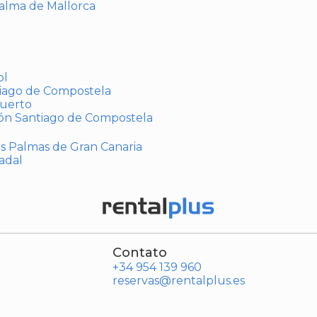
Palma de Mallorca
ol
tiago de Compostela
puerto
ión Santiago de Compostela
Las Palmas de Gran Canaria
adal
Contato
+34 954 139 960
reservas@rentalplus.es