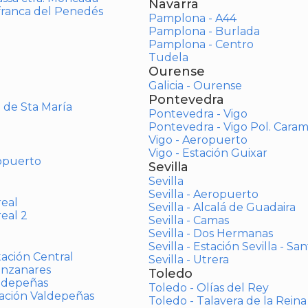
Navarra
afranca del Penedés
Pamplona - A44
Pamplona - Burlada
Pamplona - Centro
Tudela
Ourense
Galicia - Ourense
Pontevedra
o de Sta María
Pontevedra - Vigo
Pontevedra - Vigo Pol. Cara
Vigo - Aeropuerto
Vigo - Estación Guixar
opuerto
Sevilla
Sevilla
Sevilla - Aeropuerto
real
Sevilla - Alcalá de Guadaira
real 2
Sevilla - Camas
Sevilla - Dos Hermanas
Sevilla - Estación Sevilla - Sa
tación Central
Sevilla - Utrera
anzanares
Toledo
aldepeñas
Toledo - Olías del Rey
tación Valdepeñas
Toledo - Talavera de la Reina