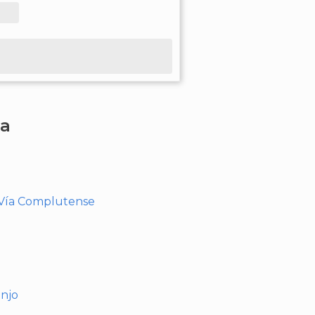
ha
- Vía Complutense
anjo