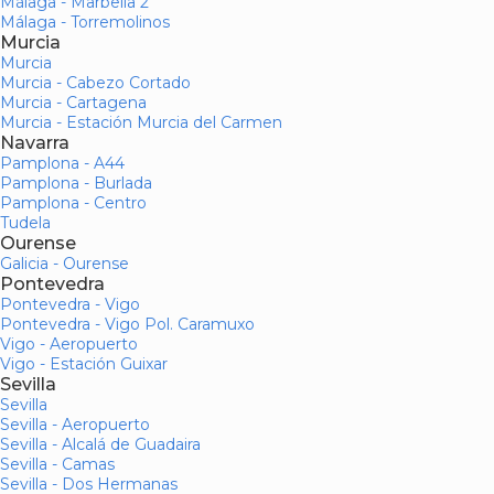
Málaga - Marbella 2
Málaga - Torremolinos
Murcia
Murcia
Murcia - Cabezo Cortado
Murcia - Cartagena
Murcia - Estación Murcia del Carmen
Navarra
Pamplona - A44
Pamplona - Burlada
Pamplona - Centro
Tudela
Ourense
Galicia - Ourense
Pontevedra
Pontevedra - Vigo
Pontevedra - Vigo Pol. Caramuxo
Vigo - Aeropuerto
Vigo - Estación Guixar
Sevilla
Sevilla
Sevilla - Aeropuerto
Sevilla - Alcalá de Guadaira
Sevilla - Camas
Sevilla - Dos Hermanas