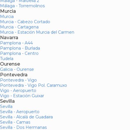
Málaga - Marbella 2
Málaga - Torremolinos
Murcia
Murcia
Murcia - Cabezo Cortado
Murcia - Cartagena
Murcia - Estación Murcia del Carmen
Navarra
Pamplona - A44
Pamplona - Burlada
Pamplona - Centro
Tudela
Ourense
Galicia - Ourense
Pontevedra
Pontevedra - Vigo
Pontevedra - Vigo Pol. Caramuxo
Vigo - Aeropuerto
Vigo - Estación Guixar
Sevilla
Sevilla
Sevilla - Aeropuerto
Sevilla - Alcalá de Guadaira
Sevilla - Camas
Sevilla - Dos Hermanas