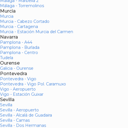
Málaga - Marbella 2
Málaga - Torremolinos
Murcia
Murcia
Murcia - Cabezo Cortado
Murcia - Cartagena
Murcia - Estación Murcia del Carmen
Navarra
Pamplona - A44
Pamplona - Burlada
Pamplona - Centro
Tudela
Ourense
Galicia - Ourense
Pontevedra
Pontevedra - Vigo
Pontevedra - Vigo Pol. Caramuxo
Vigo - Aeropuerto
Vigo - Estación Guixar
Sevilla
Sevilla
Sevilla - Aeropuerto
Sevilla - Alcalá de Guadaira
Sevilla - Camas
Sevilla - Dos Hermanas