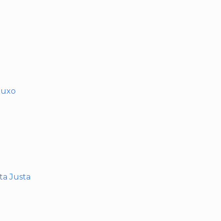
muxo
nta Justa