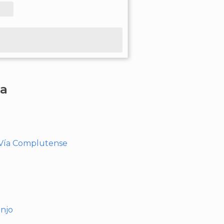
ha
- Vía Complutense
anjo