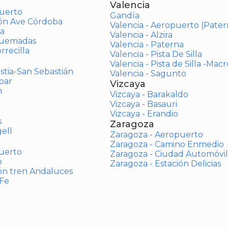
Valencia
uerto
Gandía
ión Ave Córdoba
Valencia - Aeropuerto (Pater
a
Valencia - Alzira
Quemadas
Valencia - Paterna
rrecilla
Valencia - Pista De Silla
Valencia - Pista de Silla -Mac
stia-San Sebastián
Valencia - Sagunto
bar
Vizcaya
n
Vizcaya - Barakaldo
Vizcaya - Basauri
Vizcaya - Erandio
s
Zaragoza
ell
Zaragoza - Aeropuerto
Zaragoza - Camino Enmedio
uerto
Zaragoza - Ciudad Automóvil
o
Zaragoza - Estación Delicias
ón tren Andaluces
 Fe