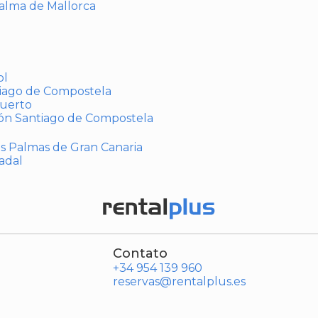
Palma de Mallorca
ol
tiago de Compostela
puerto
ión Santiago de Compostela
Las Palmas de Gran Canaria
adal
Contato
+34 954 139 960
reservas@rentalplus.es