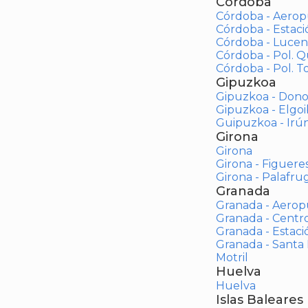
Córdoba
Córdoba - Aerop
Córdoba - Estac
Córdoba - Lucen
Córdoba - Pol. 
Córdoba - Pol. To
Gipuzkoa
Gipuzkoa - Dono
Gipuzkoa - Elgoi
Guipuzkoa - Irú
Girona
Girona
Girona - Figuere
Girona - Palafrug
Granada
Granada - Aerop
Granada - Centr
Granada - Estaci
Granada - Santa
Motril
Huelva
Huelva
Islas Baleares