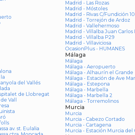
Madrid - Las Rozas
Madrid - Móstoles
Madrid - Rivas C/Fundición 10
uerto
Madrid - Torrejón de Ardoz
o
Madrid - Vallehermoso
Madrid - Villalba Juan Carlos 
Madrid - Villalba P29
Madrid - Villaviciosa
OcasionPlus - HUMANES
Málaga
Málaga
Málaga - Aeropuerto
alona
Málaga - Alhaurín el Grande
la
Málaga - Estación de Ave Ma
anyola del Vallés
Málaga - Estepona
lada
Málaga - Marbella
spitalet de Llobregat
Málaga - Marbella 2
 de Vall
Málaga - Torremolinos
resa
Murcia
inista
Murcia
aró
Murcia - Cabezo Cortado
olls
Murcia - Cartagena
sa av. st. Eulalia
Murcia - Estación Murcia de
assa ctra. Moncada