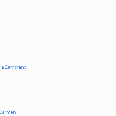
I
ría Zambrano
l Carmen