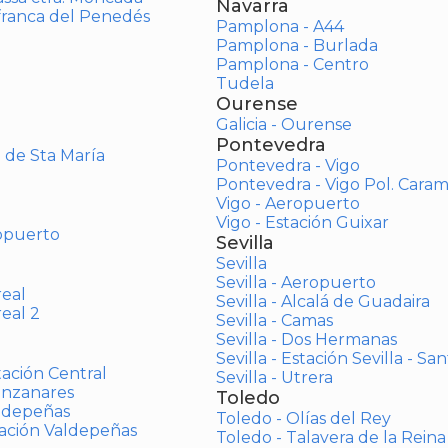
Navarra
afranca del Penedés
Pamplona - A44
Pamplona - Burlada
Pamplona - Centro
Tudela
Ourense
Galicia - Ourense
Pontevedra
o de Sta María
Pontevedra - Vigo
Pontevedra - Vigo Pol. Cara
Vigo - Aeropuerto
Vigo - Estación Guixar
opuerto
Sevilla
Sevilla
Sevilla - Aeropuerto
real
Sevilla - Alcalá de Guadaira
real 2
Sevilla - Camas
Sevilla - Dos Hermanas
Sevilla - Estación Sevilla - Sa
tación Central
Sevilla - Utrera
anzanares
Toledo
aldepeñas
Toledo - Olías del Rey
tación Valdepeñas
Toledo - Talavera de la Reina