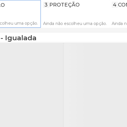
3
PROTEÇÃO
4
CO
LO
scolheu uma opção.
Ainda não escolheu uma opção.
Ainda 
- Igualada