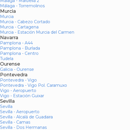
Málaga - Marbella 2
Málaga - Torremolinos
Murcia
Murcia
Murcia - Cabezo Cortado
Murcia - Cartagena
Murcia - Estación Murcia del Carmen
Navarra
Pamplona - A44
Pamplona - Burlada
Pamplona - Centro
Tudela
Ourense
Galicia - Ourense
Pontevedra
Pontevedra - Vigo
Pontevedra - Vigo Pol. Caramuxo
Vigo - Aeropuerto
Vigo - Estación Guixar
Sevilla
Sevilla
Sevilla - Aeropuerto
Sevilla - Alcalá de Guadaira
Sevilla - Camas
Sevilla - Dos Hermanas