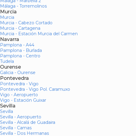
Málaga - Marbella 2
Málaga - Torremolinos
Murcia
Murcia
Murcia - Cabezo Cortado
Murcia - Cartagena
Murcia - Estación Murcia del Carmen
Navarra
Pamplona - A44
Pamplona - Burlada
Pamplona - Centro
Tudela
Ourense
Galicia - Ourense
Pontevedra
Pontevedra - Vigo
Pontevedra - Vigo Pol. Caramuxo
Vigo - Aeropuerto
Vigo - Estación Guixar
Sevilla
Sevilla
Sevilla - Aeropuerto
Sevilla - Alcalá de Guadaira
Sevilla - Camas
Sevilla - Dos Hermanas