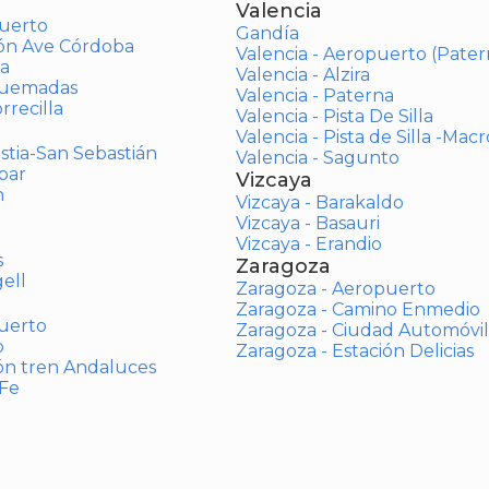
Valencia
uerto
Gandía
ión Ave Córdoba
Valencia - Aeropuerto (Pater
a
Valencia - Alzira
Quemadas
Valencia - Paterna
rrecilla
Valencia - Pista De Silla
Valencia - Pista de Silla -Mac
stia-San Sebastián
Valencia - Sagunto
bar
Vizcaya
n
Vizcaya - Barakaldo
Vizcaya - Basauri
Vizcaya - Erandio
s
Zaragoza
ell
Zaragoza - Aeropuerto
Zaragoza - Camino Enmedio
uerto
Zaragoza - Ciudad Automóvil
o
Zaragoza - Estación Delicias
ón tren Andaluces
 Fe