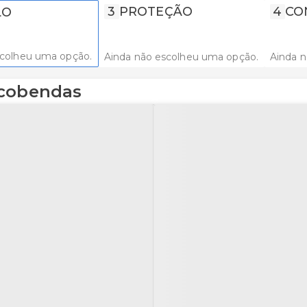
3
PROTEÇÃO
4
CO
LO
scolheu uma opção.
Ainda não escolheu uma opção.
Ainda 
lcobendas