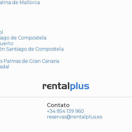
Palma de Mallorca
ol
tiago de Compostela
puerto
ión Santiago de Compostela
Las Palmas de Gran Canaria
adal
Contato
+34 954 139 960
reservas@rentalplus.es