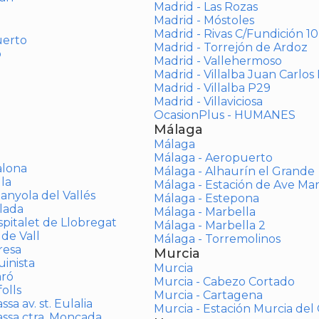
Madrid - Las Rozas
Madrid - Móstoles
Madrid - Rivas C/Fundición 10
uerto
Madrid - Torrejón de Ardoz
o
Madrid - Vallehermoso
Madrid - Villalba Juan Carlos 
Madrid - Villalba P29
Madrid - Villaviciosa
OcasionPlus - HUMANES
Málaga
Málaga
Málaga - Aeropuerto
alona
Málaga - Alhaurín el Grande
la
Málaga - Estación de Ave Ma
anyola del Vallés
Málaga - Estepona
lada
Málaga - Marbella
spitalet de Llobregat
Málaga - Marbella 2
 de Vall
Málaga - Torremolinos
resa
Murcia
inista
Murcia
aró
Murcia - Cabezo Cortado
olls
Murcia - Cartagena
sa av. st. Eulalia
Murcia - Estación Murcia de
assa ctra. Moncada