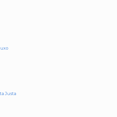
muxo
nta Justa