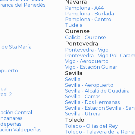
Navarra
afranca del Penedés
Pamplona - A44
Pamplona - Burlada
Pamplona - Centro
Tudela
Ourense
Galicia - Ourense
Pontevedra
o de Sta María
Pontevedra - Vigo
Pontevedra - Vigo Pol. Cara
Vigo - Aeropuerto
Vigo - Estación Guixar
opuerto
Sevilla
Sevilla
Sevilla - Aeropuerto
real
Sevilla - Alcalá de Guadaira
real 2
Sevilla - Camas
Sevilla - Dos Hermanas
Sevilla - Estación Sevilla - Sa
tación Central
Sevilla - Utrera
anzanares
Toledo
aldepeñas
Toledo - Olías del Rey
tación Valdepeñas
Toledo - Talavera de la Reina