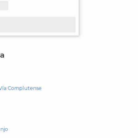
ha
- Vía Complutense
anjo