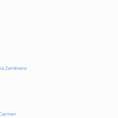
I
ría Zambrano
l Carmen