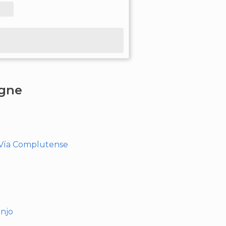
agne
- Vía Complutense
anjo