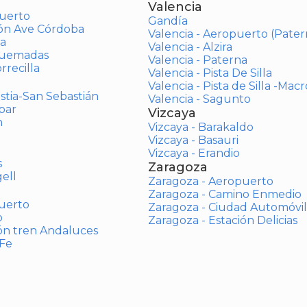
Valencia
uerto
Gandía
ión Ave Córdoba
Valencia - Aeropuerto (Pater
a
Valencia - Alzira
Quemadas
Valencia - Paterna
rrecilla
Valencia - Pista De Silla
Valencia - Pista de Silla -Mac
stia-San Sebastián
Valencia - Sagunto
bar
Vizcaya
n
Vizcaya - Barakaldo
Vizcaya - Basauri
Vizcaya - Erandio
s
Zaragoza
ell
Zaragoza - Aeropuerto
Zaragoza - Camino Enmedio
uerto
Zaragoza - Ciudad Automóvil
o
Zaragoza - Estación Delicias
ón tren Andaluces
 Fe