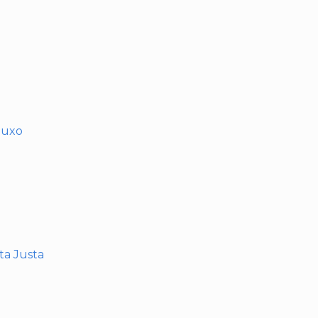
muxo
nta Justa