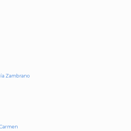
I
ría Zambrano
l Carmen