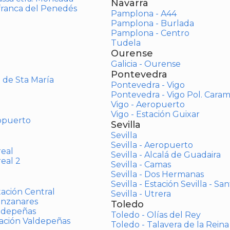
Navarra
afranca del Penedés
Pamplona - A44
Pamplona - Burlada
Pamplona - Centro
Tudela
Ourense
Galicia - Ourense
Pontevedra
o de Sta María
Pontevedra - Vigo
Pontevedra - Vigo Pol. Cara
Vigo - Aeropuerto
Vigo - Estación Guixar
opuerto
Sevilla
Sevilla
Sevilla - Aeropuerto
real
Sevilla - Alcalá de Guadaira
real 2
Sevilla - Camas
Sevilla - Dos Hermanas
Sevilla - Estación Sevilla - Sa
tación Central
Sevilla - Utrera
anzanares
Toledo
aldepeñas
Toledo - Olías del Rey
tación Valdepeñas
Toledo - Talavera de la Reina