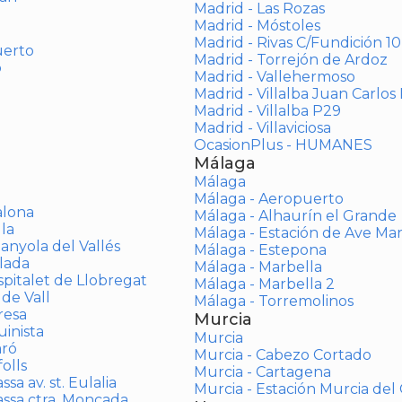
Madrid - Las Rozas
Madrid - Móstoles
Madrid - Rivas C/Fundición 10
uerto
Madrid - Torrejón de Ardoz
o
Madrid - Vallehermoso
Madrid - Villalba Juan Carlos 
Madrid - Villalba P29
Madrid - Villaviciosa
OcasionPlus - HUMANES
Málaga
Málaga
Málaga - Aeropuerto
alona
Málaga - Alhaurín el Grande
la
Málaga - Estación de Ave Ma
anyola del Vallés
Málaga - Estepona
lada
Málaga - Marbella
spitalet de Llobregat
Málaga - Marbella 2
 de Vall
Málaga - Torremolinos
resa
Murcia
inista
Murcia
aró
Murcia - Cabezo Cortado
olls
Murcia - Cartagena
sa av. st. Eulalia
Murcia - Estación Murcia de
assa ctra. Moncada