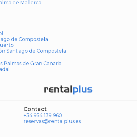
Palma de Mallorca
ol
tiago de Compostela
puerto
ión Santiago de Compostela
Las Palmas de Gran Canaria
adal
Contact
+34 954 139 960
reservas@rentalplus.es