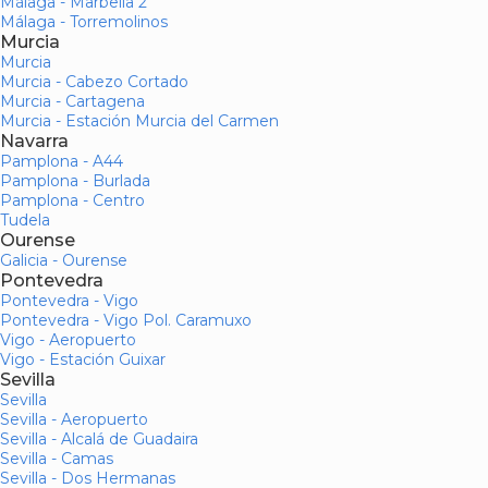
Málaga - Marbella 2
Málaga - Torremolinos
Murcia
Murcia
Murcia - Cabezo Cortado
Murcia - Cartagena
Murcia - Estación Murcia del Carmen
Navarra
Pamplona - A44
Pamplona - Burlada
Pamplona - Centro
Tudela
Ourense
Galicia - Ourense
Pontevedra
Pontevedra - Vigo
Pontevedra - Vigo Pol. Caramuxo
Vigo - Aeropuerto
Vigo - Estación Guixar
Sevilla
Sevilla
Sevilla - Aeropuerto
Sevilla - Alcalá de Guadaira
Sevilla - Camas
Sevilla - Dos Hermanas