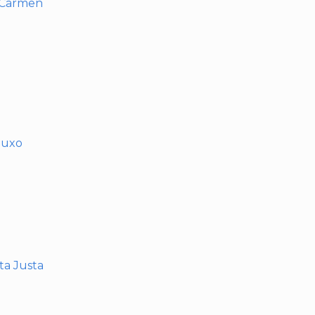
l Carmen
muxo
nta Justa