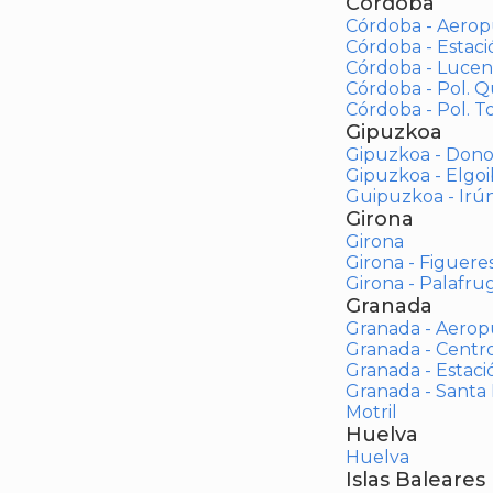
Córdoba
Córdoba - Aerop
Córdoba - Estac
Córdoba - Lucen
Córdoba - Pol. 
Córdoba - Pol. To
Gipuzkoa
Gipuzkoa - Dono
Gipuzkoa - Elgoi
Guipuzkoa - Irú
Girona
Girona
Girona - Figuere
Girona - Palafrug
Granada
Granada - Aerop
Granada - Centr
Granada - Estaci
Granada - Santa
Motril
Huelva
Huelva
Islas Baleares