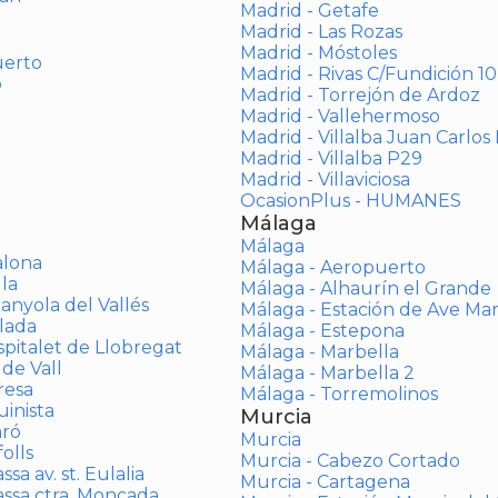
Madrid - Getafe
Madrid - Las Rozas
Madrid - Móstoles
uerto
Madrid - Rivas C/Fundición 10
o
Madrid - Torrejón de Ardoz
Madrid - Vallehermoso
Madrid - Villalba Juan Carlos 
Madrid - Villalba P29
Madrid - Villaviciosa
OcasionPlus - HUMANES
Málaga
Málaga
alona
Málaga - Aeropuerto
la
Málaga - Alhaurín el Grande
anyola del Vallés
Málaga - Estación de Ave Ma
lada
Málaga - Estepona
spitalet de Llobregat
Málaga - Marbella
 de Vall
Málaga - Marbella 2
resa
Málaga - Torremolinos
inista
Murcia
aró
Murcia
olls
Murcia - Cabezo Cortado
sa av. st. Eulalia
Murcia - Cartagena
assa ctra. Moncada