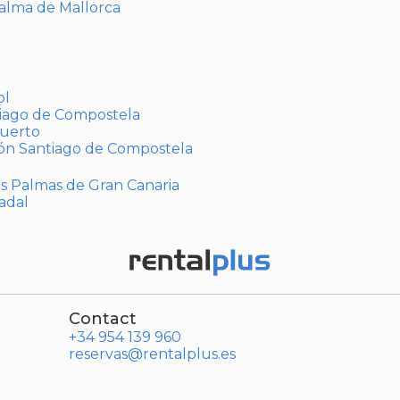
Palma de Mallorca
ol
tiago de Compostela
puerto
ión Santiago de Compostela
Las Palmas de Gran Canaria
adal
Contact
+34 954 139 960
reservas@rentalplus.es