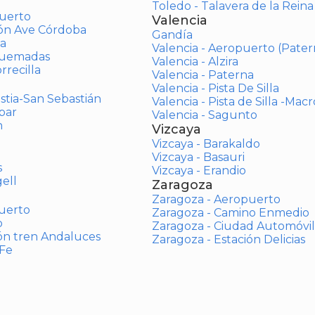
Toledo - Talavera de la Reina
uerto
Valencia
ión Ave Córdoba
Gandía
a
Valencia - Aeropuerto (Pater
Quemadas
Valencia - Alzira
rrecilla
Valencia - Paterna
Valencia - Pista De Silla
stia-San Sebastián
Valencia - Pista de Silla -Mac
bar
Valencia - Sagunto
n
Vizcaya
Vizcaya - Barakaldo
Vizcaya - Basauri
s
Vizcaya - Erandio
ell
Zaragoza
Zaragoza - Aeropuerto
uerto
Zaragoza - Camino Enmedio
o
Zaragoza - Ciudad Automóvil
ón tren Andaluces
Zaragoza - Estación Delicias
 Fe