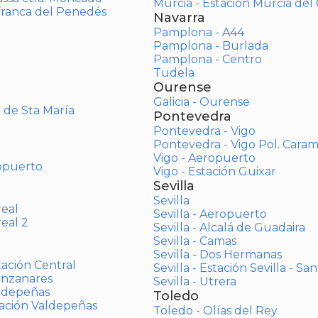
Murcia - Estación Murcia de
afranca del Penedés
Navarra
Pamplona - A44
Pamplona - Burlada
Pamplona - Centro
Tudela
Ourense
Galicia - Ourense
o de Sta María
Pontevedra
Pontevedra - Vigo
Pontevedra - Vigo Pol. Cara
Vigo - Aeropuerto
opuerto
Vigo - Estación Guixar
Sevilla
Sevilla
real
Sevilla - Aeropuerto
real 2
Sevilla - Alcalá de Guadaira
Sevilla - Camas
Sevilla - Dos Hermanas
tación Central
Sevilla - Estación Sevilla - Sa
anzanares
Sevilla - Utrera
aldepeñas
Toledo
tación Valdepeñas
Toledo - Olías del Rey