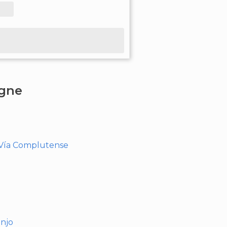
agne
- Vía Complutense
anjo