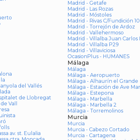
Madrid - Getafe
Madrid - Las Rozas
Madrid - Móstoles
uerto
Madrid - Rivas C/Fundición 10
o
Madrid - Torrejón de Ardoz
Madrid - Vallehermoso
Madrid - Villalba Juan Carlos 
Madrid - Villalba P29
Madrid - Villaviciosa
OcasionPlus - HUMANES
Málaga
Málaga
alona
Málaga - Aeropuerto
la
Málaga - Alhaurín el Grande
anyola del Vallés
Málaga - Estación de Ave Ma
lada
Málaga - Estepona
spitalet de Llobregat
Málaga - Marbella
 de Vall
Málaga - Marbella 2
resa
Málaga - Torremolinos
inista
Murcia
aró
Murcia
olls
Murcia - Cabezo Cortado
sa av. st. Eulalia
Murcia - Cartagena
assa ctra. Moncada