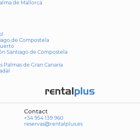
Palma de Mallorca
ol
tiago de Compostela
puerto
ión Santiago de Compostela
Las Palmas de Gran Canaria
adal
Contact
+34 954 139 960
reservas@rentalplus.es