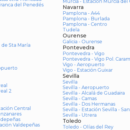
Murcia - Estación Murcia de
afranca del Penedés
Navarra
Pamplona - A44
Pamplona - Burlada
Pamplona - Centro
Tudela
Ourense
Galicia - Ourense
o de Sta María
Pontevedra
Pontevedra - Vigo
Pontevedra - Vigo Pol. Cara
Vigo - Aeropuerto
opuerto
Vigo - Estación Guixar
Sevilla
Sevilla
real
Sevilla - Aeropuerto
real 2
Sevilla - Alcalá de Guadaira
Sevilla - Camas
Sevilla - Dos Hermanas
tación Central
Sevilla - Estación Sevilla - Sa
anzanares
Sevilla - Utrera
aldepeñas
Toledo
tación Valdepeñas
Toledo - Olías del Rey