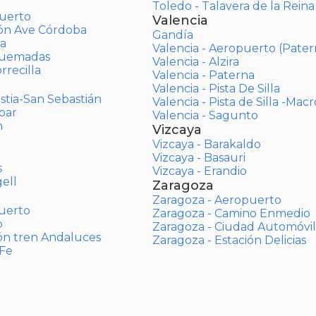
Toledo - Talavera de la Reina
uerto
Valencia
ión Ave Córdoba
Gandía
a
Valencia - Aeropuerto (Pater
Quemadas
Valencia - Alzira
rrecilla
Valencia - Paterna
Valencia - Pista De Silla
stia-San Sebastián
Valencia - Pista de Silla -Mac
bar
Valencia - Sagunto
n
Vizcaya
Vizcaya - Barakaldo
Vizcaya - Basauri
s
Vizcaya - Erandio
ell
Zaragoza
Zaragoza - Aeropuerto
uerto
Zaragoza - Camino Enmedio
o
Zaragoza - Ciudad Automóvil
ón tren Andaluces
Zaragoza - Estación Delicias
 Fe