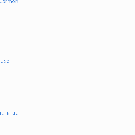
l Carmen
muxo
nta Justa