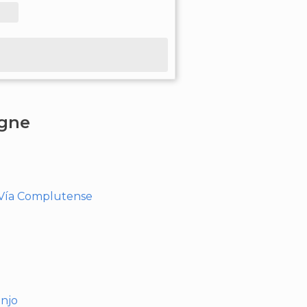
agne
- Vía Complutense
anjo