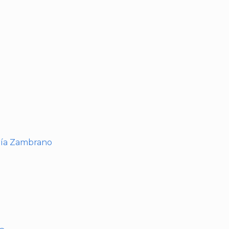
I
ría Zambrano