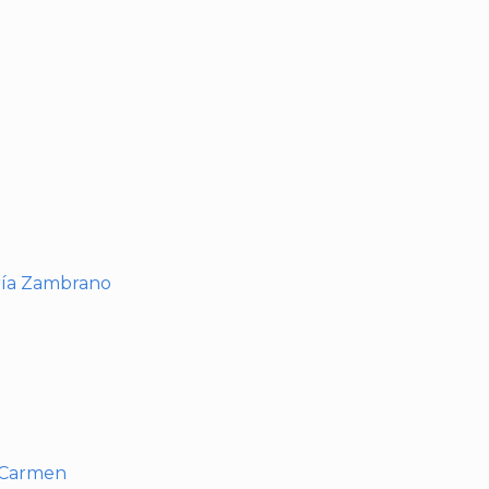
I
ría Zambrano
l Carmen