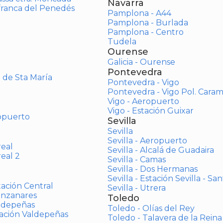
Navarra
afranca del Penedés
Pamplona - A44
Pamplona - Burlada
Pamplona - Centro
Tudela
Ourense
Galicia - Ourense
Pontevedra
o de Sta María
Pontevedra - Vigo
Pontevedra - Vigo Pol. Cara
Vigo - Aeropuerto
Vigo - Estación Guixar
opuerto
Sevilla
Sevilla
Sevilla - Aeropuerto
real
Sevilla - Alcalá de Guadaira
real 2
Sevilla - Camas
Sevilla - Dos Hermanas
Sevilla - Estación Sevilla - Sa
tación Central
Sevilla - Utrera
anzanares
Toledo
aldepeñas
Toledo - Olías del Rey
tación Valdepeñas
Toledo - Talavera de la Reina