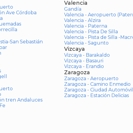
Valencia
uerto
Gandía
ión Ave Córdoba
Valencia - Aeropuerto (Pater
a
Valencia - Alzira
Quemadas
Valencia - Paterna
rrecilla
Valencia - Pista De Silla
Valencia - Pista de Silla -Mac
stia-San Sebastián
Valencia - Sagunto
bar
Vizcaya
n
Vizcaya - Barakaldo
Vizcaya - Basauri
Vizcaya - Erandio
s
Zaragoza
ell
Zaragoza - Aeropuerto
Zaragoza - Camino Enmedio
uerto
Zaragoza - Ciudad Automóvil
o
Zaragoza - Estación Delicias
ón tren Andaluces
 Fe