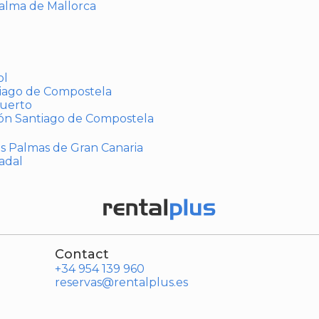
Palma de Mallorca
ol
tiago de Compostela
puerto
ión Santiago de Compostela
Las Palmas de Gran Canaria
adal
Contact
+34 954 139 960
reservas@rentalplus.es