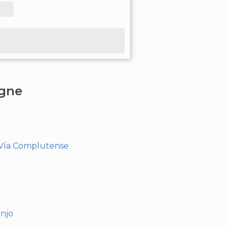
agne
- Vía Complutense
anjo