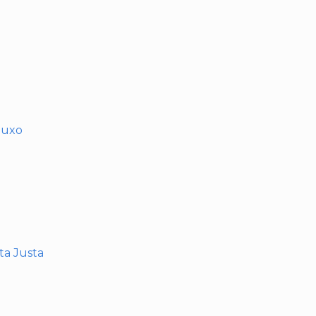
muxo
nta Justa