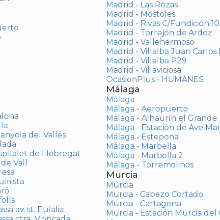
Madrid - Las Rozas
Madrid - Móstoles
Madrid - Rivas C/Fundición 10
uerto
Madrid - Torrejón de Ardoz
o
Madrid - Vallehermoso
Madrid - Villalba Juan Carlos 
Madrid - Villalba P29
Madrid - Villaviciosa
OcasionPlus - HUMANES
Málaga
Málaga
Málaga - Aeropuerto
alona
Málaga - Alhaurín el Grande
la
Málaga - Estación de Ave Ma
anyola del Vallés
Málaga - Estepona
lada
Málaga - Marbella
spitalet de Llobregat
Málaga - Marbella 2
 de Vall
Málaga - Torremolinos
resa
Murcia
inista
Murcia
aró
Murcia - Cabezo Cortado
olls
Murcia - Cartagena
sa av. st. Eulalia
Murcia - Estación Murcia de
assa ctra. Moncada