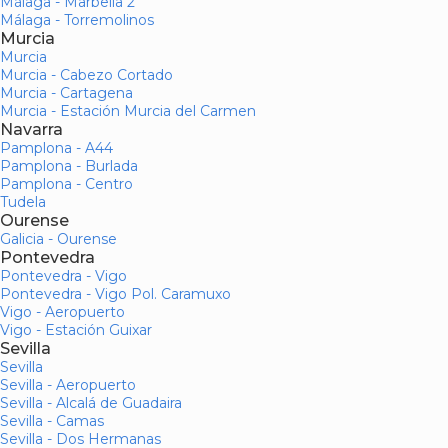
Málaga - Marbella 2
Málaga - Torremolinos
Murcia
Murcia
Murcia - Cabezo Cortado
Murcia - Cartagena
Murcia - Estación Murcia del Carmen
Navarra
Pamplona - A44
Pamplona - Burlada
Pamplona - Centro
Tudela
Ourense
Galicia - Ourense
Pontevedra
Pontevedra - Vigo
Pontevedra - Vigo Pol. Caramuxo
Vigo - Aeropuerto
Vigo - Estación Guixar
Sevilla
Sevilla
Sevilla - Aeropuerto
Sevilla - Alcalá de Guadaira
Sevilla - Camas
Sevilla - Dos Hermanas