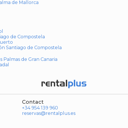
Palma de Mallorca
ol
tiago de Compostela
puerto
ión Santiago de Compostela
Las Palmas de Gran Canaria
adal
Contact
+34 954 139 960
reservas@rentalplus.es