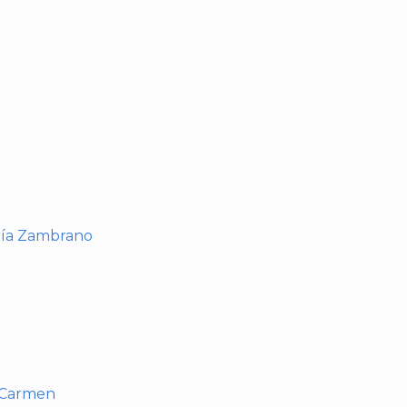
I
ría Zambrano
l Carmen