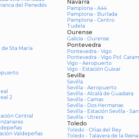
Navarra
afranca del Penedés
Pamplona - A44
Pamplona - Burlada
Pamplona - Centro
Tudela
Ourense
Galicia - Ourense
Pontevedra
o de Sta María
Pontevedra - Vigo
Pontevedra - Vigo Pol. Cara
Vigo - Aeropuerto
Vigo - Estación Guixar
opuerto
Sevilla
Sevilla
Sevilla - Aeropuerto
real
Sevilla - Alcalá de Guadaira
real 2
Sevilla - Camas
Sevilla - Dos Hermanas
Sevilla - Estación Sevilla - Sa
tación Central
Sevilla - Utrera
anzanares
Toledo
aldepeñas
Toledo - Olías del Rey
tación Valdepeñas
Toledo - Talavera de la Reina