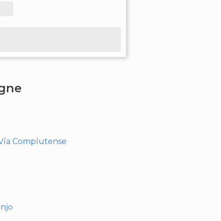
agne
- Vía Complutense
anjo