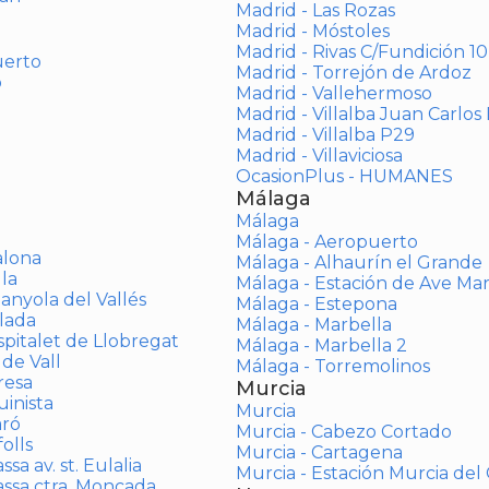
Madrid - Las Rozas
Madrid - Móstoles
Madrid - Rivas C/Fundición 10
uerto
Madrid - Torrejón de Ardoz
o
Madrid - Vallehermoso
Madrid - Villalba Juan Carlos 
Madrid - Villalba P29
Madrid - Villaviciosa
OcasionPlus - HUMANES
Málaga
Málaga
Málaga - Aeropuerto
alona
Málaga - Alhaurín el Grande
la
Málaga - Estación de Ave Ma
anyola del Vallés
Málaga - Estepona
lada
Málaga - Marbella
spitalet de Llobregat
Málaga - Marbella 2
 de Vall
Málaga - Torremolinos
resa
Murcia
inista
Murcia
aró
Murcia - Cabezo Cortado
olls
Murcia - Cartagena
sa av. st. Eulalia
Murcia - Estación Murcia de
assa ctra. Moncada