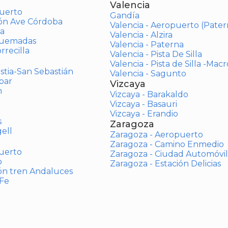
Valencia
uerto
Gandía
ión Ave Córdoba
Valencia - Aeropuerto (Pater
a
Valencia - Alzira
Quemadas
Valencia - Paterna
rrecilla
Valencia - Pista De Silla
Valencia - Pista de Silla -Mac
stia-San Sebastián
Valencia - Sagunto
bar
Vizcaya
n
Vizcaya - Barakaldo
Vizcaya - Basauri
Vizcaya - Erandio
s
Zaragoza
ell
Zaragoza - Aeropuerto
Zaragoza - Camino Enmedio
uerto
Zaragoza - Ciudad Automóvil
o
Zaragoza - Estación Delicias
ón tren Andaluces
 Fe