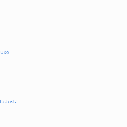
muxo
nta Justa