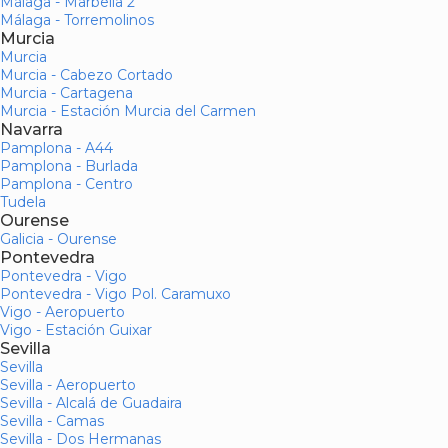
Málaga - Marbella 2
Málaga - Torremolinos
Murcia
Murcia
Murcia - Cabezo Cortado
Murcia - Cartagena
Murcia - Estación Murcia del Carmen
Navarra
Pamplona - A44
Pamplona - Burlada
Pamplona - Centro
Tudela
Ourense
Galicia - Ourense
Pontevedra
Pontevedra - Vigo
Pontevedra - Vigo Pol. Caramuxo
Vigo - Aeropuerto
Vigo - Estación Guixar
Sevilla
Sevilla
Sevilla - Aeropuerto
Sevilla - Alcalá de Guadaira
Sevilla - Camas
Sevilla - Dos Hermanas