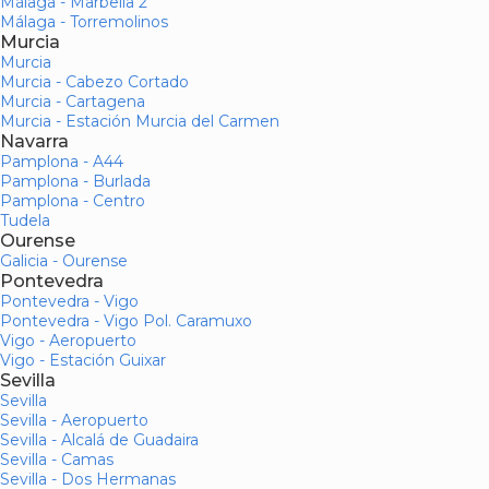
Málaga - Marbella 2
Málaga - Torremolinos
Murcia
Murcia
Murcia - Cabezo Cortado
Murcia - Cartagena
Murcia - Estación Murcia del Carmen
Navarra
Pamplona - A44
Pamplona - Burlada
Pamplona - Centro
Tudela
Ourense
Galicia - Ourense
Pontevedra
Pontevedra - Vigo
Pontevedra - Vigo Pol. Caramuxo
Vigo - Aeropuerto
Vigo - Estación Guixar
Sevilla
Sevilla
Sevilla - Aeropuerto
Sevilla - Alcalá de Guadaira
Sevilla - Camas
Sevilla - Dos Hermanas