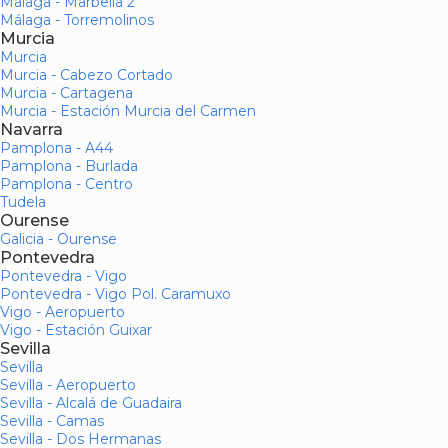
Málaga - Marbella 2
Málaga - Torremolinos
Murcia
Murcia
Murcia - Cabezo Cortado
Murcia - Cartagena
Murcia - Estación Murcia del Carmen
Navarra
Pamplona - A44
Pamplona - Burlada
Pamplona - Centro
Tudela
Ourense
Galicia - Ourense
Pontevedra
Pontevedra - Vigo
Pontevedra - Vigo Pol. Caramuxo
Vigo - Aeropuerto
Vigo - Estación Guixar
Sevilla
Sevilla
Sevilla - Aeropuerto
Sevilla - Alcalá de Guadaira
Sevilla - Camas
Sevilla - Dos Hermanas