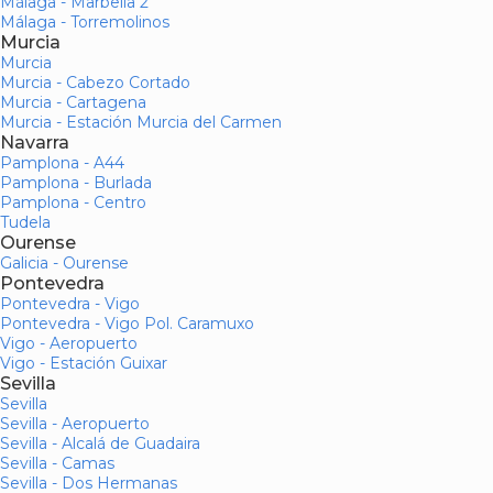
Málaga - Marbella 2
Málaga - Torremolinos
Murcia
Murcia
Murcia - Cabezo Cortado
Murcia - Cartagena
Murcia - Estación Murcia del Carmen
Navarra
Pamplona - A44
Pamplona - Burlada
Pamplona - Centro
Tudela
Ourense
Galicia - Ourense
Pontevedra
Pontevedra - Vigo
Pontevedra - Vigo Pol. Caramuxo
Vigo - Aeropuerto
Vigo - Estación Guixar
Sevilla
Sevilla
Sevilla - Aeropuerto
Sevilla - Alcalá de Guadaira
Sevilla - Camas
Sevilla - Dos Hermanas