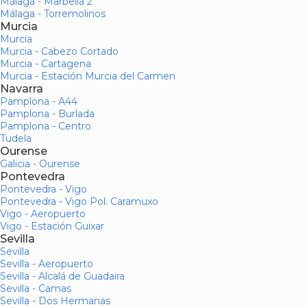
Málaga - Marbella 2
Málaga - Torremolinos
Murcia
Murcia
Murcia - Cabezo Cortado
Murcia - Cartagena
Murcia - Estación Murcia del Carmen
Navarra
Pamplona - A44
Pamplona - Burlada
Pamplona - Centro
Tudela
Ourense
Galicia - Ourense
Pontevedra
Pontevedra - Vigo
Pontevedra - Vigo Pol. Caramuxo
Vigo - Aeropuerto
Vigo - Estación Guixar
Sevilla
Sevilla
Sevilla - Aeropuerto
Sevilla - Alcalá de Guadaira
Sevilla - Camas
Sevilla - Dos Hermanas