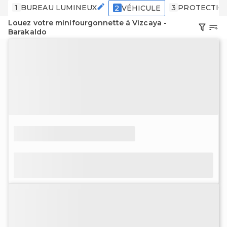
1
BUREAU LUMINEUX
3
PROTECTIO
2
VÉHICULE
Louez votre minifourgonnette á Vizcaya -
Barakaldo