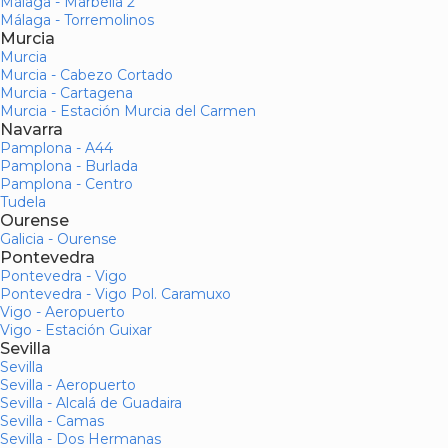
Málaga - Marbella 2
Málaga - Torremolinos
Murcia
Murcia
Murcia - Cabezo Cortado
Murcia - Cartagena
Murcia - Estación Murcia del Carmen
Navarra
Pamplona - A44
Pamplona - Burlada
Pamplona - Centro
Tudela
Ourense
Galicia - Ourense
Pontevedra
Pontevedra - Vigo
Pontevedra - Vigo Pol. Caramuxo
Vigo - Aeropuerto
Vigo - Estación Guixar
Sevilla
Sevilla
Sevilla - Aeropuerto
Sevilla - Alcalá de Guadaira
Sevilla - Camas
Sevilla - Dos Hermanas