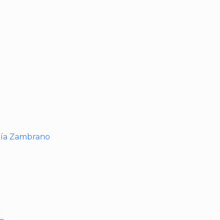
I
ría Zambrano