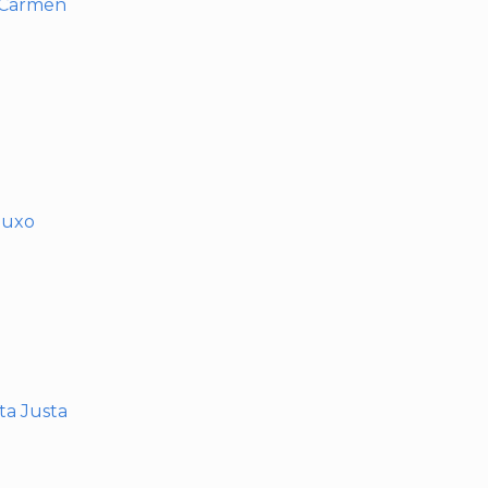
l Carmen
muxo
nta Justa