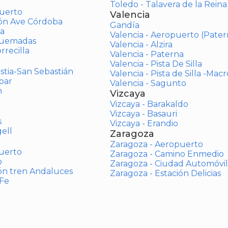
Toledo - Talavera de la Reina
uerto
Valencia
ión Ave Córdoba
Gandía
a
Valencia - Aeropuerto (Pater
Quemadas
Valencia - Alzira
rrecilla
Valencia - Paterna
Valencia - Pista De Silla
stia-San Sebastián
Valencia - Pista de Silla -Mac
bar
Valencia - Sagunto
n
Vizcaya
Vizcaya - Barakaldo
Vizcaya - Basauri
s
Vizcaya - Erandio
ell
Zaragoza
Zaragoza - Aeropuerto
uerto
Zaragoza - Camino Enmedio
o
Zaragoza - Ciudad Automóvil
ón tren Andaluces
Zaragoza - Estación Delicias
 Fe