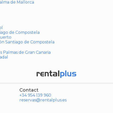
Palma de Mallorca
ol
tiago de Compostela
puerto
ión Santiago de Compostela
Las Palmas de Gran Canaria
adal
Contact
+34 954 139 960
reservas@rentalplus.es