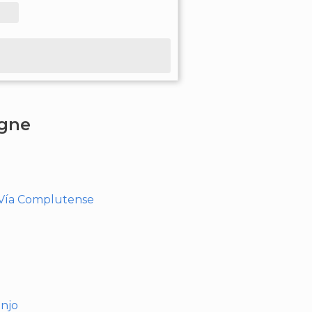
agne
- Vía Complutense
anjo