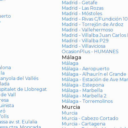
Madrid - Getafe
Madrid - Las Rozas
Madrid - Móstoles
uerto
Madrid - Rivas C/Fundición 10
o
Madrid - Torrejón de Ardoz
Madrid - Vallehermoso
Madrid - Villalba Juan Carlos 
Madrid - Villalba P29
Madrid - Villaviciosa
OcasionPlus - HUMANES
Málaga
Málaga
alona
Málaga - Aeropuerto
la
Málaga - Alhaurín el Grande
anyola del Vallés
Málaga - Estación de Ave Ma
lada
Málaga - Estepona
spitalet de Llobregat
Málaga - Marbella
 de Vall
Málaga - Marbella 2
resa
Málaga - Torremolinos
inista
Murcia
aró
Murcia
olls
Murcia - Cabezo Cortado
sa av. st. Eulalia
Murcia - Cartagena
assa ctra. Moncada