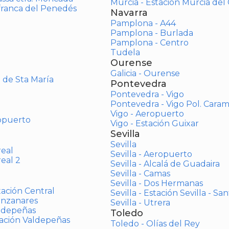
Murcia - Estación Murcia de
afranca del Penedés
Navarra
Pamplona - A44
Pamplona - Burlada
Pamplona - Centro
Tudela
Ourense
Galicia - Ourense
o de Sta María
Pontevedra
Pontevedra - Vigo
Pontevedra - Vigo Pol. Cara
Vigo - Aeropuerto
opuerto
Vigo - Estación Guixar
Sevilla
Sevilla
real
Sevilla - Aeropuerto
real 2
Sevilla - Alcalá de Guadaira
Sevilla - Camas
Sevilla - Dos Hermanas
tación Central
Sevilla - Estación Sevilla - Sa
anzanares
Sevilla - Utrera
aldepeñas
Toledo
tación Valdepeñas
Toledo - Olías del Rey