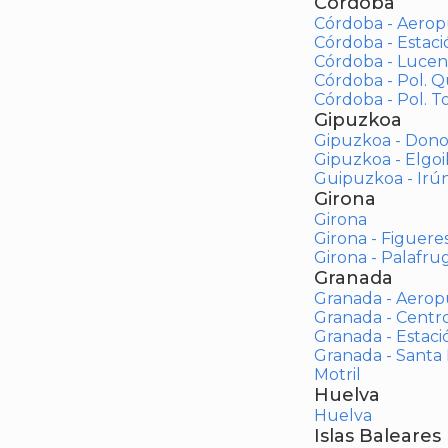
Córdoba
Córdoba - Aerop
Córdoba - Estac
Córdoba - Lucen
Córdoba - Pol. 
Córdoba - Pol. To
Gipuzkoa
Gipuzkoa - Dono
Gipuzkoa - Elgoi
Guipuzkoa - Irú
Girona
Girona
Girona - Figuere
Girona - Palafrug
Granada
Granada - Aerop
Granada - Centr
Granada - Estaci
Granada - Santa
Motril
Huelva
Huelva
Islas Baleares