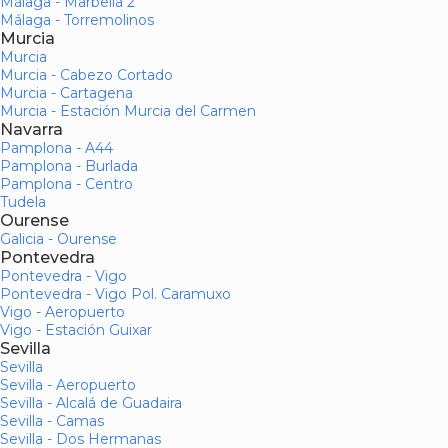
Málaga - Marbella 2
Málaga - Torremolinos
Murcia
Murcia
Murcia - Cabezo Cortado
Murcia - Cartagena
Murcia - Estación Murcia del Carmen
Navarra
Pamplona - A44
Pamplona - Burlada
Pamplona - Centro
Tudela
Ourense
Galicia - Ourense
Pontevedra
Pontevedra - Vigo
Pontevedra - Vigo Pol. Caramuxo
Vigo - Aeropuerto
Vigo - Estación Guixar
Sevilla
Sevilla
Sevilla - Aeropuerto
Sevilla - Alcalá de Guadaira
Sevilla - Camas
Sevilla - Dos Hermanas