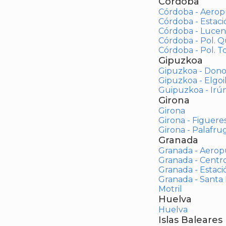
Córdoba
Córdoba - Aerop
Córdoba - Estac
Córdoba - Lucen
Córdoba - Pol. 
Córdoba - Pol. To
Gipuzkoa
Gipuzkoa - Dono
Gipuzkoa - Elgoi
Guipuzkoa - Irú
Girona
Girona
Girona - Figuere
Girona - Palafrug
Granada
Granada - Aerop
Granada - Centr
Granada - Estaci
Granada - Santa
Motril
Huelva
Huelva
Islas Baleares