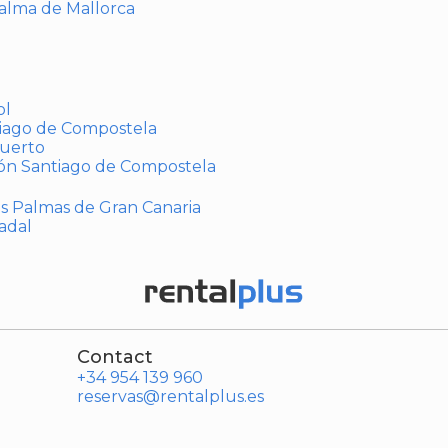
Palma de Mallorca
ol
tiago de Compostela
puerto
ión Santiago de Compostela
Las Palmas de Gran Canaria
adal
Contact
+34 954 139 960
reservas@rentalplus.es