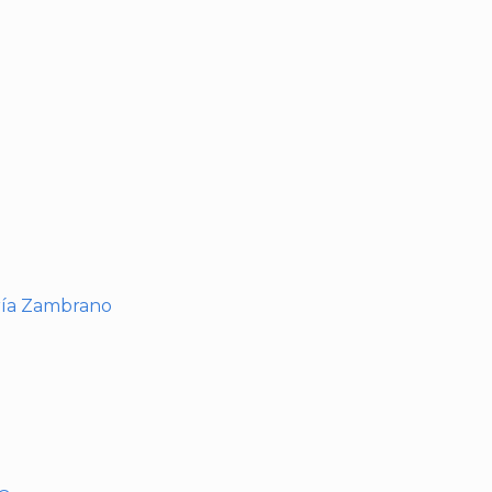
I
ría Zambrano