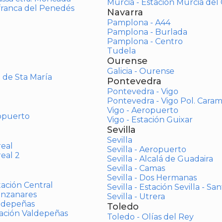
Murcia - Estación Murcia de
afranca del Penedés
Navarra
Pamplona - A44
Pamplona - Burlada
Pamplona - Centro
Tudela
Ourense
Galicia - Ourense
o de Sta María
Pontevedra
Pontevedra - Vigo
Pontevedra - Vigo Pol. Cara
Vigo - Aeropuerto
opuerto
Vigo - Estación Guixar
Sevilla
Sevilla
real
Sevilla - Aeropuerto
real 2
Sevilla - Alcalá de Guadaira
Sevilla - Camas
Sevilla - Dos Hermanas
tación Central
Sevilla - Estación Sevilla - Sa
anzanares
Sevilla - Utrera
aldepeñas
Toledo
tación Valdepeñas
Toledo - Olías del Rey