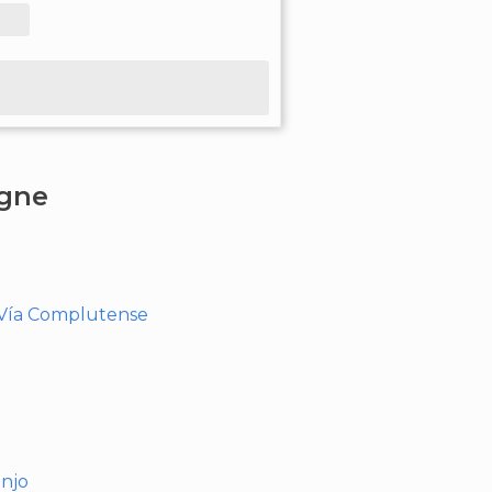
agne
- Vía Complutense
anjo