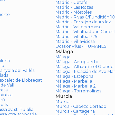
Madrid - Getafe
Madrid - Las Rozas
Madrid - Móstoles
uerto
Madrid - Rivas C/Fundición 10
o
Madrid - Torrejón de Ardoz
Madrid - Vallehermoso
Madrid - Villalba Juan Carlos 
Madrid - Villalba P29
Madrid - Villaviciosa
OcasionPlus - HUMANES
Málaga
Málaga
alona
Málaga - Aeropuerto
la
Málaga - Alhaurín el Grande
anyola del Vallés
Málaga - Estación de Ave Ma
lada
Málaga - Estepona
spitalet de Llobregat
Málaga - Marbella
 de Vall
Málaga - Marbella 2
resa
Málaga - Torremolinos
inista
Murcia
aró
Murcia
olls
Murcia - Cabezo Cortado
sa av. st. Eulalia
Murcia - Cartagena
assa ctra. Moncada