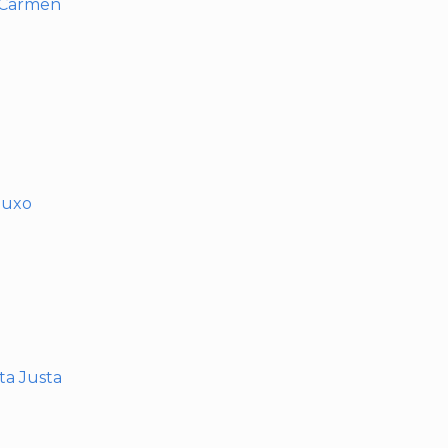
l Carmen
muxo
nta Justa