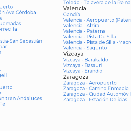
Toledo - Talavera de la Reina
uerto
Valencia
ión Ave Córdoba
Gandía
a
Valencia - Aeropuerto (Pater
Quemadas
Valencia - Alzira
rrecilla
Valencia - Paterna
Valencia - Pista De Silla
stia-San Sebastián
Valencia - Pista de Silla -Mac
bar
Valencia - Sagunto
n
Vizcaya
Vizcaya - Barakaldo
Vizcaya - Basauri
s
Vizcaya - Erandio
ell
Zaragoza
Zaragoza - Aeropuerto
uerto
Zaragoza - Camino Enmedio
o
Zaragoza - Ciudad Automóvil
ón tren Andaluces
Zaragoza - Estación Delicias
 Fe