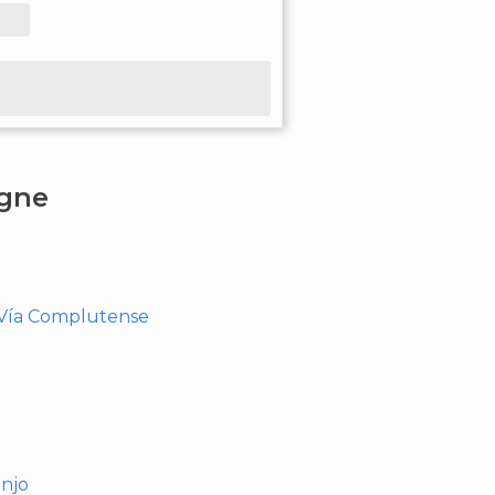
agne
- Vía Complutense
anjo