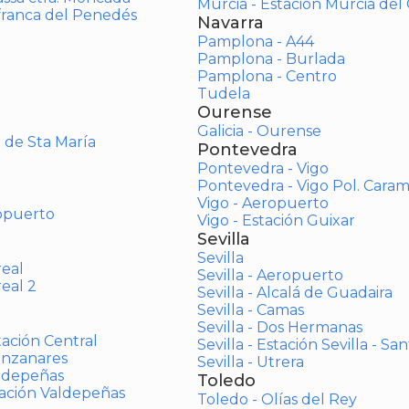
Murcia - Estación Murcia de
afranca del Penedés
Navarra
Pamplona - A44
Pamplona - Burlada
Pamplona - Centro
Tudela
Ourense
Galicia - Ourense
o de Sta María
Pontevedra
Pontevedra - Vigo
Pontevedra - Vigo Pol. Cara
Vigo - Aeropuerto
opuerto
Vigo - Estación Guixar
Sevilla
Sevilla
real
Sevilla - Aeropuerto
real 2
Sevilla - Alcalá de Guadaira
Sevilla - Camas
Sevilla - Dos Hermanas
tación Central
Sevilla - Estación Sevilla - Sa
anzanares
Sevilla - Utrera
aldepeñas
Toledo
tación Valdepeñas
Toledo - Olías del Rey