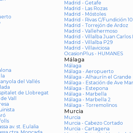
Madrid - Getafe
Madrid - Las Rozas
Madrid - Móstoles
uerto
Madrid - Rivas C/Fundición 10
o
Madrid - Torrejón de Ardoz
Madrid - Vallehermoso
Madrid - Villalba Juan Carlos 
Madrid - Villalba P29
Madrid - Villaviciosa
OcasionPlus - HUMANES
Málaga
Málaga
alona
Málaga - Aeropuerto
la
Málaga - Alhaurín el Grande
anyola del Vallés
Málaga - Estación de Ave Ma
lada
Málaga - Estepona
spitalet de Llobregat
Málaga - Marbella
 de Vall
Málaga - Marbella 2
resa
Málaga - Torremolinos
inista
Murcia
aró
Murcia
olls
Murcia - Cabezo Cortado
sa av. st. Eulalia
Murcia - Cartagena
assa ctra. Moncada