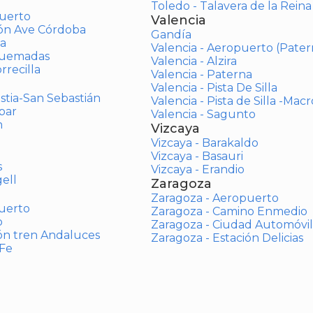
Toledo - Talavera de la Reina
uerto
Valencia
ión Ave Córdoba
Gandía
a
Valencia - Aeropuerto (Pater
Quemadas
Valencia - Alzira
rrecilla
Valencia - Paterna
Valencia - Pista De Silla
stia-San Sebastián
Valencia - Pista de Silla -Mac
bar
Valencia - Sagunto
n
Vizcaya
Vizcaya - Barakaldo
Vizcaya - Basauri
s
Vizcaya - Erandio
ell
Zaragoza
Zaragoza - Aeropuerto
uerto
Zaragoza - Camino Enmedio
o
Zaragoza - Ciudad Automóvil
ón tren Andaluces
Zaragoza - Estación Delicias
 Fe