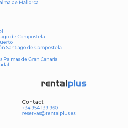
Palma de Mallorca
ol
tiago de Compostela
puerto
ión Santiago de Compostela
Las Palmas de Gran Canaria
adal
Contact
+34 954 139 960
reservas@rentalplus.es