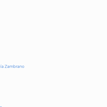
I
ría Zambrano