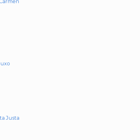
l Carmen
muxo
nta Justa