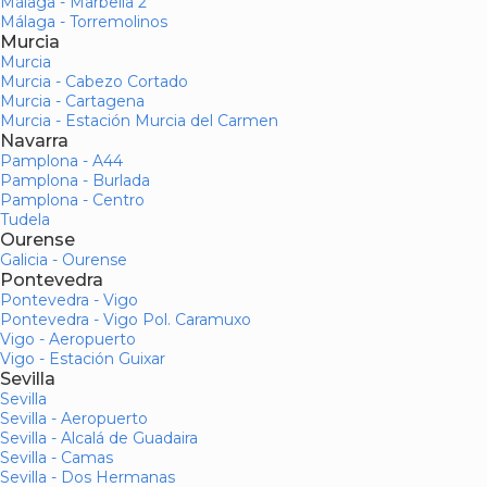
Málaga - Marbella 2
Málaga - Torremolinos
Murcia
Murcia
Murcia - Cabezo Cortado
Murcia - Cartagena
Murcia - Estación Murcia del Carmen
Navarra
Pamplona - A44
Pamplona - Burlada
Pamplona - Centro
Tudela
Ourense
Galicia - Ourense
Pontevedra
Pontevedra - Vigo
Pontevedra - Vigo Pol. Caramuxo
Vigo - Aeropuerto
Vigo - Estación Guixar
Sevilla
Sevilla
Sevilla - Aeropuerto
Sevilla - Alcalá de Guadaira
Sevilla - Camas
Sevilla - Dos Hermanas