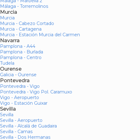
Málaga - Marbella 2
Málaga - Torremolinos
Murcia
Murcia
Murcia - Cabezo Cortado
Murcia - Cartagena
Murcia - Estación Murcia del Carmen
Navarra
Pamplona - A44
Pamplona - Burlada
Pamplona - Centro
Tudela
Ourense
Galicia - Ourense
Pontevedra
Pontevedra - Vigo
Pontevedra - Vigo Pol. Caramuxo
Vigo - Aeropuerto
Vigo - Estación Guixar
Sevilla
Sevilla
Sevilla - Aeropuerto
Sevilla - Alcalá de Guadaira
Sevilla - Camas
Sevilla - Dos Hermanas