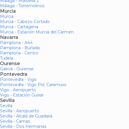
Málaga - Marbella 2
Málaga - Torremolinos
Murcia
Murcia
Murcia - Cabezo Cortado
Murcia - Cartagena
Murcia - Estación Murcia del Carmen
Navarra
Pamplona - A44
Pamplona - Burlada
Pamplona - Centro
Tudela
Ourense
Galicia - Ourense
Pontevedra
Pontevedra - Vigo
Pontevedra - Vigo Pol. Caramuxo
Vigo - Aeropuerto
Vigo - Estación Guixar
Sevilla
Sevilla
Sevilla - Aeropuerto
Sevilla - Alcalá de Guadaira
Sevilla - Camas
Sevilla - Dos Hermanas