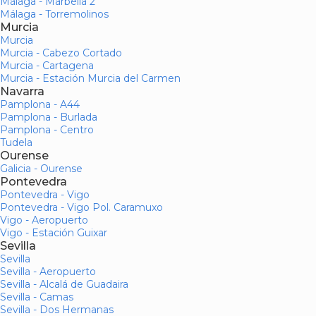
Málaga - Marbella 2
Málaga - Torremolinos
Murcia
Murcia
Murcia - Cabezo Cortado
Murcia - Cartagena
Murcia - Estación Murcia del Carmen
Navarra
Pamplona - A44
Pamplona - Burlada
Pamplona - Centro
Tudela
Ourense
Galicia - Ourense
Pontevedra
Pontevedra - Vigo
Pontevedra - Vigo Pol. Caramuxo
Vigo - Aeropuerto
Vigo - Estación Guixar
Sevilla
Sevilla
Sevilla - Aeropuerto
Sevilla - Alcalá de Guadaira
Sevilla - Camas
Sevilla - Dos Hermanas