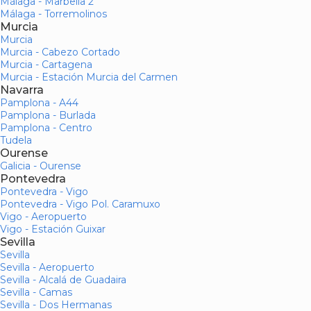
Málaga - Marbella 2
Málaga - Torremolinos
Murcia
Murcia
Murcia - Cabezo Cortado
Murcia - Cartagena
Murcia - Estación Murcia del Carmen
Navarra
Pamplona - A44
Pamplona - Burlada
Pamplona - Centro
Tudela
Ourense
Galicia - Ourense
Pontevedra
Pontevedra - Vigo
Pontevedra - Vigo Pol. Caramuxo
Vigo - Aeropuerto
Vigo - Estación Guixar
Sevilla
Sevilla
Sevilla - Aeropuerto
Sevilla - Alcalá de Guadaira
Sevilla - Camas
Sevilla - Dos Hermanas