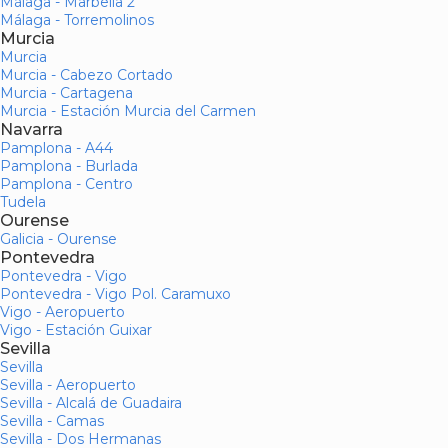
Málaga - Marbella 2
Málaga - Torremolinos
Murcia
Murcia
Murcia - Cabezo Cortado
Murcia - Cartagena
Murcia - Estación Murcia del Carmen
Navarra
Pamplona - A44
Pamplona - Burlada
Pamplona - Centro
Tudela
Ourense
Galicia - Ourense
Pontevedra
Pontevedra - Vigo
Pontevedra - Vigo Pol. Caramuxo
Vigo - Aeropuerto
Vigo - Estación Guixar
Sevilla
Sevilla
Sevilla - Aeropuerto
Sevilla - Alcalá de Guadaira
Sevilla - Camas
Sevilla - Dos Hermanas