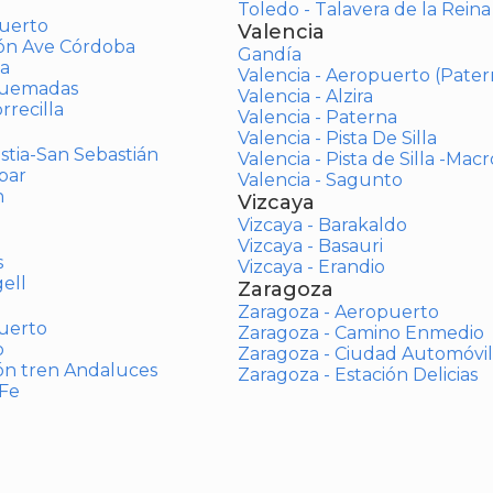
Toledo - Talavera de la Reina
uerto
Valencia
ión Ave Córdoba
Gandía
a
Valencia - Aeropuerto (Pater
Quemadas
Valencia - Alzira
rrecilla
Valencia - Paterna
Valencia - Pista De Silla
stia-San Sebastián
Valencia - Pista de Silla -Mac
bar
Valencia - Sagunto
n
Vizcaya
Vizcaya - Barakaldo
Vizcaya - Basauri
s
Vizcaya - Erandio
ell
Zaragoza
Zaragoza - Aeropuerto
uerto
Zaragoza - Camino Enmedio
o
Zaragoza - Ciudad Automóvil
ón tren Andaluces
Zaragoza - Estación Delicias
 Fe