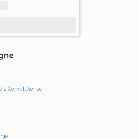
agne
- Vía Complutense
anjo