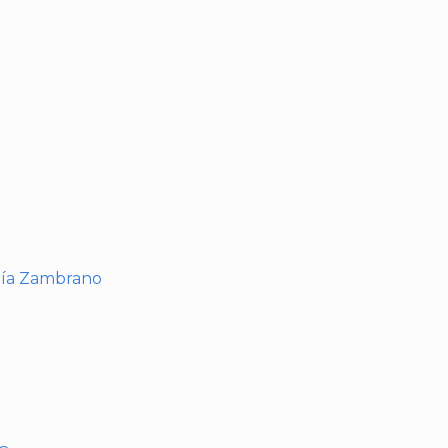
I
ría Zambrano