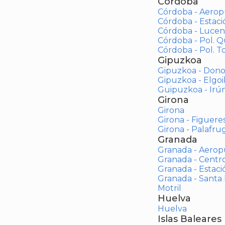
Córdoba
Córdoba - Aerop
Córdoba - Estac
Córdoba - Lucen
Córdoba - Pol. 
Córdoba - Pol. To
Gipuzkoa
Gipuzkoa - Dono
Gipuzkoa - Elgoi
Guipuzkoa - Irú
Girona
Girona
Girona - Figuere
Girona - Palafrug
Granada
Granada - Aerop
Granada - Centr
Granada - Estaci
Granada - Santa
Motril
Huelva
Huelva
Islas Baleares