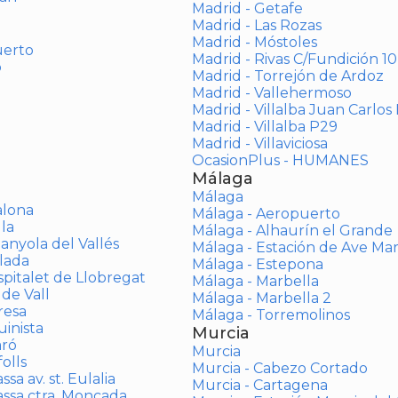
Madrid - Getafe
Madrid - Las Rozas
Madrid - Móstoles
uerto
Madrid - Rivas C/Fundición 10
o
Madrid - Torrejón de Ardoz
Madrid - Vallehermoso
Madrid - Villalba Juan Carlos 
Madrid - Villalba P29
Madrid - Villaviciosa
OcasionPlus - HUMANES
Málaga
Málaga
alona
Málaga - Aeropuerto
la
Málaga - Alhaurín el Grande
anyola del Vallés
Málaga - Estación de Ave Ma
lada
Málaga - Estepona
spitalet de Llobregat
Málaga - Marbella
 de Vall
Málaga - Marbella 2
resa
Málaga - Torremolinos
inista
Murcia
aró
Murcia
olls
Murcia - Cabezo Cortado
sa av. st. Eulalia
Murcia - Cartagena
assa ctra. Moncada