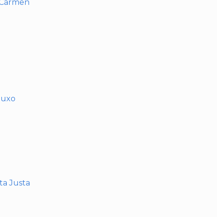
l Carmen
muxo
nta Justa