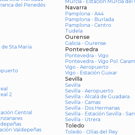
Murcia - Estación Murcia de
afranca del Penedés
Navarra
Pamplona - A44
Pamplona - Burlada
Pamplona - Centro
Tudela
Ourense
Galicia - Ourense
o de Sta María
Pontevedra
Pontevedra - Vigo
Pontevedra - Vigo Pol. Cara
Vigo - Aeropuerto
opuerto
Vigo - Estación Guixar
Sevilla
Sevilla
real
Sevilla - Aeropuerto
real 2
Sevilla - Alcalá de Guadaira
Sevilla - Camas
Sevilla - Dos Hermanas
tación Central
Sevilla - Estación Sevilla - Sa
anzanares
Sevilla - Utrera
aldepeñas
Toledo
tación Valdepeñas
Toledo - Olías del Rey