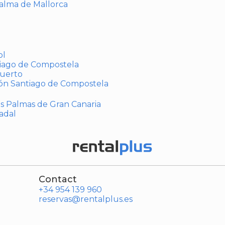
Palma de Mallorca
ol
tiago de Compostela
puerto
ión Santiago de Compostela
Las Palmas de Gran Canaria
adal
Contact
+34 954 139 960
reservas@rentalplus.es