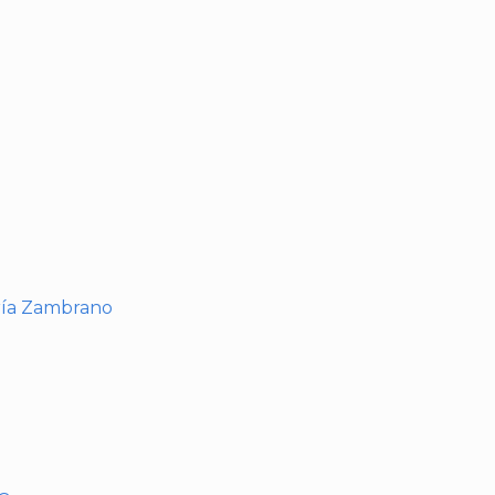
I
ría Zambrano