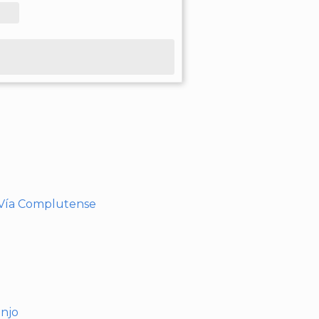
- Vía Complutense
anjo