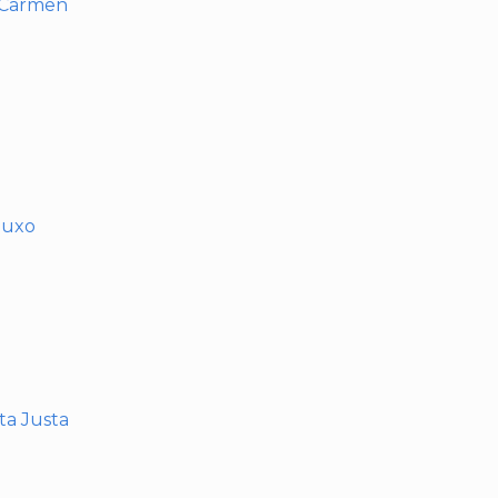
l Carmen
muxo
nta Justa