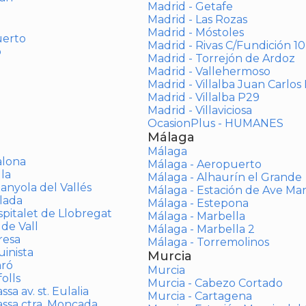
Madrid - Getafe
Madrid - Las Rozas
Madrid - Móstoles
uerto
Madrid - Rivas C/Fundición 10
o
Madrid - Torrejón de Ardoz
Madrid - Vallehermoso
Madrid - Villalba Juan Carlos 
Madrid - Villalba P29
Madrid - Villaviciosa
OcasionPlus - HUMANES
Málaga
Málaga
alona
Málaga - Aeropuerto
la
Málaga - Alhaurín el Grande
anyola del Vallés
Málaga - Estación de Ave Ma
lada
Málaga - Estepona
spitalet de Llobregat
Málaga - Marbella
 de Vall
Málaga - Marbella 2
resa
Málaga - Torremolinos
inista
Murcia
aró
Murcia
olls
Murcia - Cabezo Cortado
sa av. st. Eulalia
Murcia - Cartagena
assa ctra. Moncada