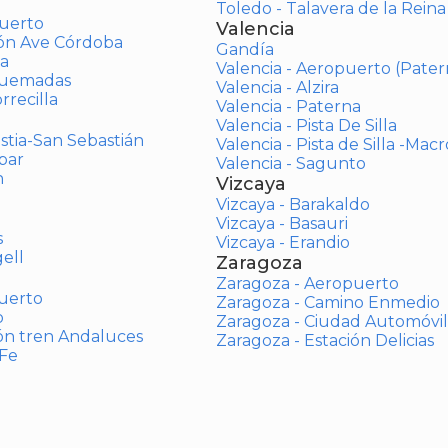
Toledo - Talavera de la Reina
uerto
Valencia
ión Ave Córdoba
Gandía
a
Valencia - Aeropuerto (Pater
Quemadas
Valencia - Alzira
rrecilla
Valencia - Paterna
Valencia - Pista De Silla
stia-San Sebastián
Valencia - Pista de Silla -Mac
bar
Valencia - Sagunto
n
Vizcaya
Vizcaya - Barakaldo
Vizcaya - Basauri
s
Vizcaya - Erandio
ell
Zaragoza
Zaragoza - Aeropuerto
uerto
Zaragoza - Camino Enmedio
o
Zaragoza - Ciudad Automóvil
ón tren Andaluces
Zaragoza - Estación Delicias
 Fe