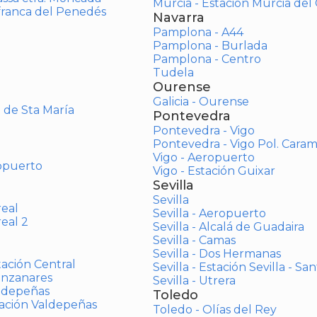
Murcia - Estación Murcia de
afranca del Penedés
Navarra
Pamplona - A44
Pamplona - Burlada
Pamplona - Centro
Tudela
Ourense
Galicia - Ourense
o de Sta María
Pontevedra
Pontevedra - Vigo
Pontevedra - Vigo Pol. Cara
Vigo - Aeropuerto
opuerto
Vigo - Estación Guixar
Sevilla
Sevilla
real
Sevilla - Aeropuerto
real 2
Sevilla - Alcalá de Guadaira
Sevilla - Camas
Sevilla - Dos Hermanas
tación Central
Sevilla - Estación Sevilla - Sa
anzanares
Sevilla - Utrera
aldepeñas
Toledo
tación Valdepeñas
Toledo - Olías del Rey