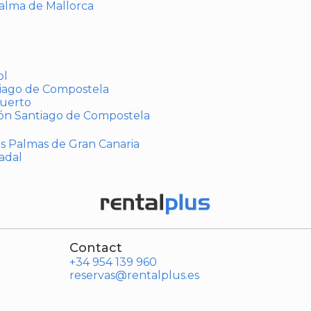
Palma de Mallorca
ol
tiago de Compostela
puerto
ión Santiago de Compostela
Las Palmas de Gran Canaria
adal
Contact
+34 954 139 960
reservas@rentalplus.es