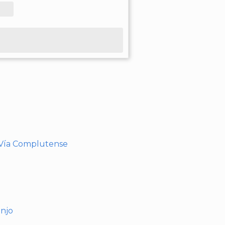
- Vía Complutense
anjo