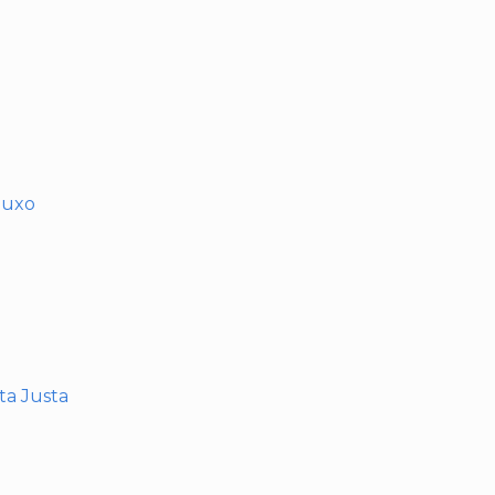
muxo
nta Justa