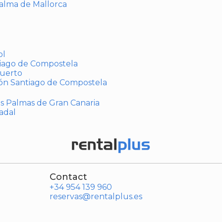
Palma de Mallorca
ol
tiago de Compostela
puerto
ión Santiago de Compostela
Las Palmas de Gran Canaria
adal
Contact
+34 954 139 960
reservas@rentalplus.es