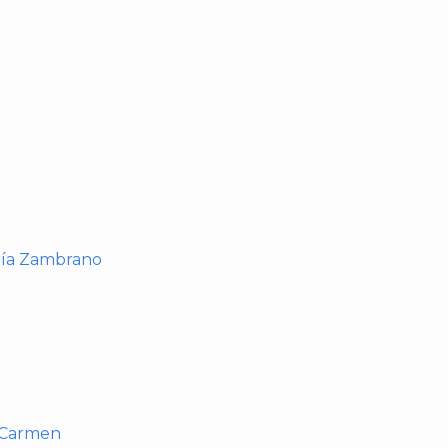
I
ría Zambrano
l Carmen