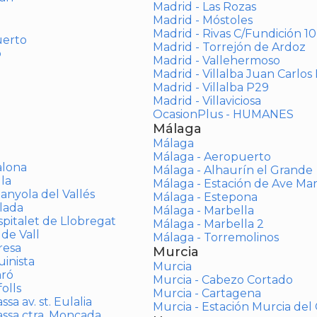
Madrid - Las Rozas
Madrid - Móstoles
Madrid - Rivas C/Fundición 10
uerto
Madrid - Torrejón de Ardoz
o
Madrid - Vallehermoso
Madrid - Villalba Juan Carlos 
Madrid - Villalba P29
Madrid - Villaviciosa
OcasionPlus - HUMANES
Málaga
Málaga
Málaga - Aeropuerto
alona
Málaga - Alhaurín el Grande
la
Málaga - Estación de Ave Ma
anyola del Vallés
Málaga - Estepona
lada
Málaga - Marbella
spitalet de Llobregat
Málaga - Marbella 2
 de Vall
Málaga - Torremolinos
resa
Murcia
inista
Murcia
aró
Murcia - Cabezo Cortado
olls
Murcia - Cartagena
sa av. st. Eulalia
Murcia - Estación Murcia de
assa ctra. Moncada