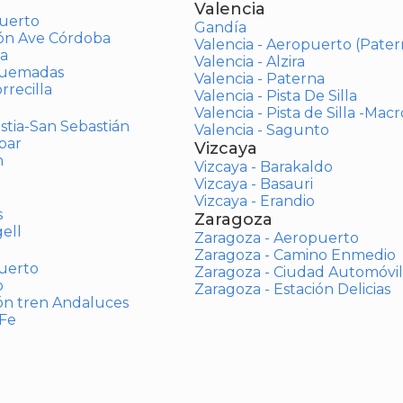
Valencia
uerto
Gandía
ión Ave Córdoba
Valencia - Aeropuerto (Pater
a
Valencia - Alzira
Quemadas
Valencia - Paterna
rrecilla
Valencia - Pista De Silla
Valencia - Pista de Silla -Mac
stia-San Sebastián
Valencia - Sagunto
bar
Vizcaya
n
Vizcaya - Barakaldo
Vizcaya - Basauri
Vizcaya - Erandio
s
Zaragoza
ell
Zaragoza - Aeropuerto
Zaragoza - Camino Enmedio
uerto
Zaragoza - Ciudad Automóvil
o
Zaragoza - Estación Delicias
ón tren Andaluces
 Fe