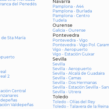
Navarra
afranca del Penedés
Pamplona - A44
Pamplona - Burlada
Pamplona - Centro
Tudela
Ourense
Galicia - Ourense
Pontevedra
o de Sta María
Pontevedra - Vigo
Pontevedra - Vigo Pol. Cara
Vigo - Aeropuerto
Vigo - Estación Guixar
opuerto
Sevilla
Sevilla
Sevilla - Aeropuerto
real
Sevilla - Alcalá de Guadaira
real 2
Sevilla - Camas
Sevilla - Dos Hermanas
Sevilla - Estación Sevilla - Sa
tación Central
Sevilla - Utrera
anzanares
Toledo
aldepeñas
Toledo - Olías del Rey
tación Valdepeñas
Toledo - Talavera de la Reina