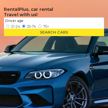
RentalPlus, car rental
Travel with us!
Driver age
21-24
25-74
75+
SEARCH CARS