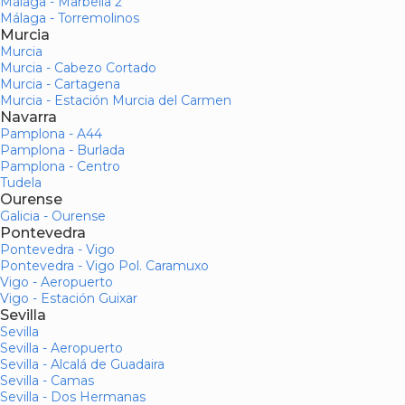
Málaga - Marbella 2
Málaga - Torremolinos
Murcia
Murcia
Murcia - Cabezo Cortado
Murcia - Cartagena
Murcia - Estación Murcia del Carmen
Navarra
Pamplona - A44
Pamplona - Burlada
Pamplona - Centro
Tudela
Ourense
Galicia - Ourense
Pontevedra
Pontevedra - Vigo
Pontevedra - Vigo Pol. Caramuxo
Vigo - Aeropuerto
Vigo - Estación Guixar
Sevilla
Sevilla
Sevilla - Aeropuerto
Sevilla - Alcalá de Guadaira
Sevilla - Camas
Sevilla - Dos Hermanas