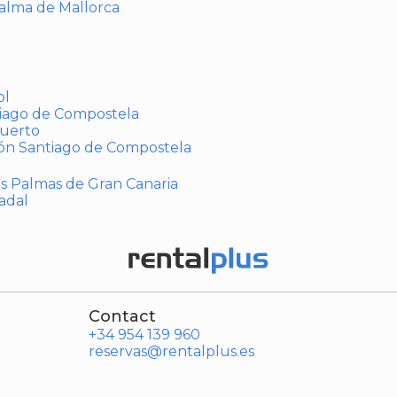
Palma de Mallorca
ol
tiago de Compostela
puerto
ión Santiago de Compostela
Las Palmas de Gran Canaria
adal
Contact
+34 954 139 960
reservas@rentalplus.es