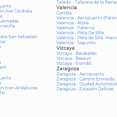
Toledo - Talavera de la Reina
uerto
Valencia
ión Ave Córdoba
Gandía
a
Valencia - Aeropuerto (Pater
Quemadas
Valencia - Alzira
rrecilla
Valencia - Paterna
Valencia - Pista De Silla
stia-San Sebastián
Valencia - Pista de Silla -Mac
bar
Valencia - Sagunto
n
Vizcaya
Vizcaya - Barakaldo
Vizcaya - Basauri
s
Vizcaya - Erandio
ell
Zaragoza
Zaragoza - Aeropuerto
uerto
Zaragoza - Camino Enmedio
o
Zaragoza - Ciudad Automóvil
ón tren Andaluces
Zaragoza - Estación Delicias
 Fe