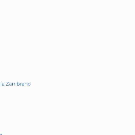
I
ría Zambrano