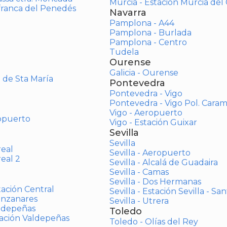
Murcia - Estación Murcia de
afranca del Penedés
Navarra
Pamplona - A44
Pamplona - Burlada
Pamplona - Centro
Tudela
Ourense
Galicia - Ourense
o de Sta María
Pontevedra
Pontevedra - Vigo
Pontevedra - Vigo Pol. Cara
Vigo - Aeropuerto
opuerto
Vigo - Estación Guixar
Sevilla
Sevilla
real
Sevilla - Aeropuerto
real 2
Sevilla - Alcalá de Guadaira
Sevilla - Camas
Sevilla - Dos Hermanas
tación Central
Sevilla - Estación Sevilla - Sa
anzanares
Sevilla - Utrera
aldepeñas
Toledo
tación Valdepeñas
Toledo - Olías del Rey