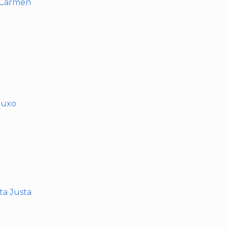
l Carmen
muxo
nta Justa