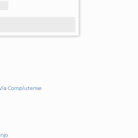
- Vía Complutense
anjo