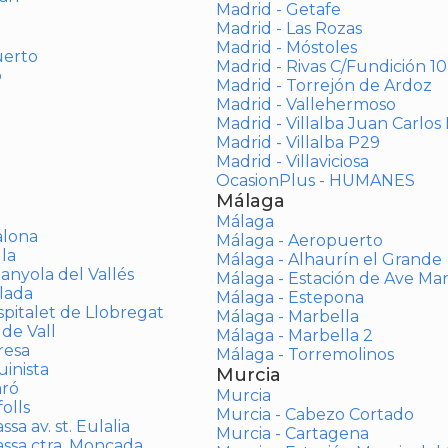
Madrid - Getafe
Madrid - Las Rozas
Madrid - Móstoles
uerto
Madrid - Rivas C/Fundición 10
o
Madrid - Torrejón de Ardoz
Madrid - Vallehermoso
Madrid - Villalba Juan Carlos 
Madrid - Villalba P29
Madrid - Villaviciosa
OcasionPlus - HUMANES
Málaga
Málaga
alona
Málaga - Aeropuerto
la
Málaga - Alhaurín el Grande
anyola del Vallés
Málaga - Estación de Ave Ma
lada
Málaga - Estepona
spitalet de Llobregat
Málaga - Marbella
 de Vall
Málaga - Marbella 2
resa
Málaga - Torremolinos
inista
Murcia
aró
Murcia
olls
Murcia - Cabezo Cortado
sa av. st. Eulalia
Murcia - Cartagena
assa ctra. Moncada