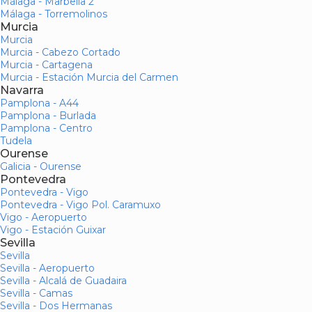
Málaga - Marbella 2
Málaga - Torremolinos
Murcia
Murcia
Murcia - Cabezo Cortado
Murcia - Cartagena
Murcia - Estación Murcia del Carmen
Navarra
Pamplona - A44
Pamplona - Burlada
Pamplona - Centro
Tudela
Ourense
Galicia - Ourense
Pontevedra
Pontevedra - Vigo
Pontevedra - Vigo Pol. Caramuxo
Vigo - Aeropuerto
Vigo - Estación Guixar
Sevilla
Sevilla
Sevilla - Aeropuerto
Sevilla - Alcalá de Guadaira
Sevilla - Camas
Sevilla - Dos Hermanas