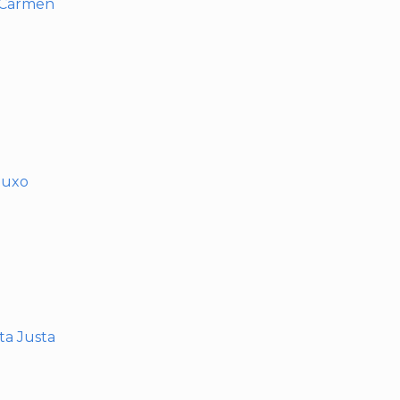
l Carmen
muxo
nta Justa