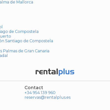
Palma de Mallorca
ol
tiago de Compostela
puerto
ión Santiago de Compostela
Las Palmas de Gran Canaria
adal
Contact
+34 954 139 960
reservas@rentalplus.es