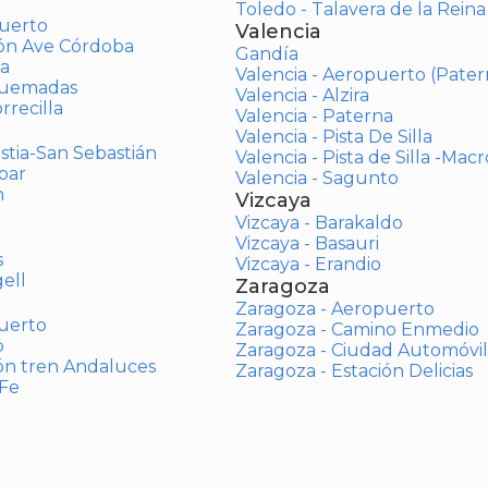
Toledo - Talavera de la Reina
uerto
Valencia
ión Ave Córdoba
Gandía
a
Valencia - Aeropuerto (Pater
Quemadas
Valencia - Alzira
rrecilla
Valencia - Paterna
Valencia - Pista De Silla
stia-San Sebastián
Valencia - Pista de Silla -Mac
bar
Valencia - Sagunto
n
Vizcaya
Vizcaya - Barakaldo
Vizcaya - Basauri
s
Vizcaya - Erandio
ell
Zaragoza
Zaragoza - Aeropuerto
uerto
Zaragoza - Camino Enmedio
o
Zaragoza - Ciudad Automóvil
ón tren Andaluces
Zaragoza - Estación Delicias
 Fe