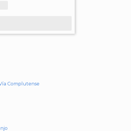
- Vía Complutense
anjo