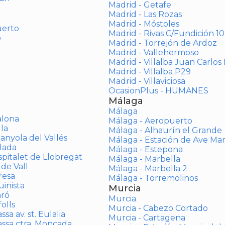
Madrid - Getafe
Madrid - Las Rozas
Madrid - Móstoles
uerto
Madrid - Rivas C/Fundición 10
o
Madrid - Torrejón de Ardoz
Madrid - Vallehermoso
Madrid - Villalba Juan Carlos 
Madrid - Villalba P29
Madrid - Villaviciosa
OcasionPlus - HUMANES
Málaga
Málaga
alona
Málaga - Aeropuerto
la
Málaga - Alhaurín el Grande
anyola del Vallés
Málaga - Estación de Ave Ma
lada
Málaga - Estepona
spitalet de Llobregat
Málaga - Marbella
 de Vall
Málaga - Marbella 2
resa
Málaga - Torremolinos
inista
Murcia
aró
Murcia
olls
Murcia - Cabezo Cortado
sa av. st. Eulalia
Murcia - Cartagena
assa ctra. Moncada