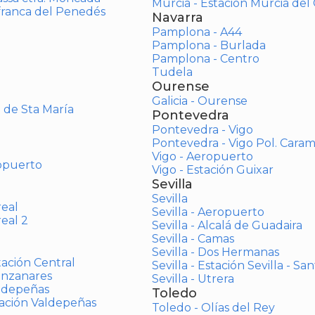
Murcia - Estación Murcia de
afranca del Penedés
Navarra
Pamplona - A44
Pamplona - Burlada
Pamplona - Centro
Tudela
Ourense
Galicia - Ourense
o de Sta María
Pontevedra
Pontevedra - Vigo
Pontevedra - Vigo Pol. Cara
Vigo - Aeropuerto
opuerto
Vigo - Estación Guixar
Sevilla
Sevilla
real
Sevilla - Aeropuerto
real 2
Sevilla - Alcalá de Guadaira
Sevilla - Camas
Sevilla - Dos Hermanas
tación Central
Sevilla - Estación Sevilla - Sa
anzanares
Sevilla - Utrera
aldepeñas
Toledo
tación Valdepeñas
Toledo - Olías del Rey