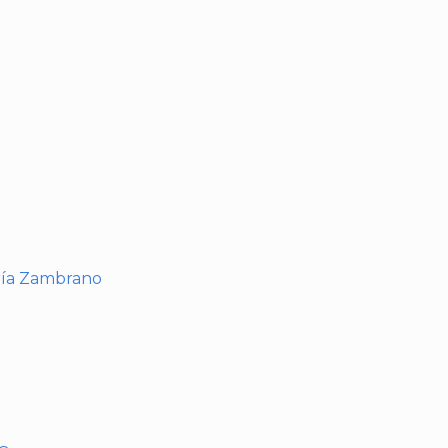
I
ría Zambrano