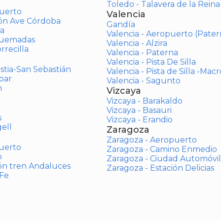
Toledo - Talavera de la Reina
uerto
Valencia
ión Ave Córdoba
Gandía
a
Valencia - Aeropuerto (Pater
Quemadas
Valencia - Alzira
rrecilla
Valencia - Paterna
Valencia - Pista De Silla
stia-San Sebastián
Valencia - Pista de Silla -Mac
bar
Valencia - Sagunto
n
Vizcaya
Vizcaya - Barakaldo
Vizcaya - Basauri
s
Vizcaya - Erandio
ell
Zaragoza
Zaragoza - Aeropuerto
uerto
Zaragoza - Camino Enmedio
o
Zaragoza - Ciudad Automóvil
ón tren Andaluces
Zaragoza - Estación Delicias
 Fe