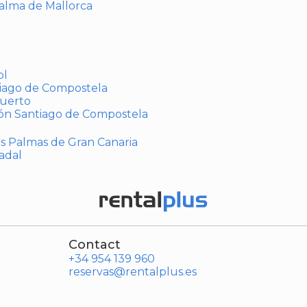
Palma de Mallorca
ol
tiago de Compostela
puerto
ión Santiago de Compostela
Las Palmas de Gran Canaria
adal
Contact
+34 954 139 960
reservas@rentalplus.es