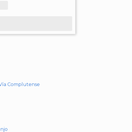
- Vía Complutense
anjo