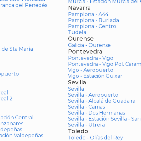
Murcia - Estación Murcia de
afranca del Penedés
Navarra
Pamplona - A44
Pamplona - Burlada
Pamplona - Centro
Tudela
Ourense
Galicia - Ourense
o de Sta María
Pontevedra
Pontevedra - Vigo
Pontevedra - Vigo Pol. Cara
Vigo - Aeropuerto
opuerto
Vigo - Estación Guixar
Sevilla
Sevilla
real
Sevilla - Aeropuerto
real 2
Sevilla - Alcalá de Guadaira
Sevilla - Camas
Sevilla - Dos Hermanas
tación Central
Sevilla - Estación Sevilla - Sa
anzanares
Sevilla - Utrera
aldepeñas
Toledo
tación Valdepeñas
Toledo - Olías del Rey