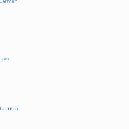
l Carmen
muxo
nta Justa