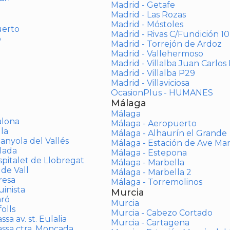
Madrid - Getafe
Madrid - Las Rozas
Madrid - Móstoles
uerto
Madrid - Rivas C/Fundición 10
o
Madrid - Torrejón de Ardoz
Madrid - Vallehermoso
Madrid - Villalba Juan Carlos 
Madrid - Villalba P29
Madrid - Villaviciosa
OcasionPlus - HUMANES
Málaga
Málaga
alona
Málaga - Aeropuerto
la
Málaga - Alhaurín el Grande
anyola del Vallés
Málaga - Estación de Ave Ma
lada
Málaga - Estepona
spitalet de Llobregat
Málaga - Marbella
 de Vall
Málaga - Marbella 2
resa
Málaga - Torremolinos
inista
Murcia
aró
Murcia
olls
Murcia - Cabezo Cortado
sa av. st. Eulalia
Murcia - Cartagena
assa ctra. Moncada