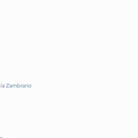
I
ría Zambrano