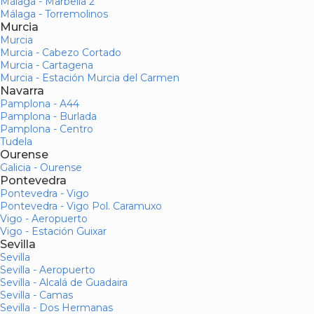
Málaga - Marbella 2
Málaga - Torremolinos
Murcia
Murcia
Murcia - Cabezo Cortado
Murcia - Cartagena
Murcia - Estación Murcia del Carmen
Navarra
Pamplona - A44
Pamplona - Burlada
Pamplona - Centro
Tudela
Ourense
Galicia - Ourense
Pontevedra
Pontevedra - Vigo
Pontevedra - Vigo Pol. Caramuxo
Vigo - Aeropuerto
Vigo - Estación Guixar
Sevilla
Sevilla
Sevilla - Aeropuerto
Sevilla - Alcalá de Guadaira
Sevilla - Camas
Sevilla - Dos Hermanas